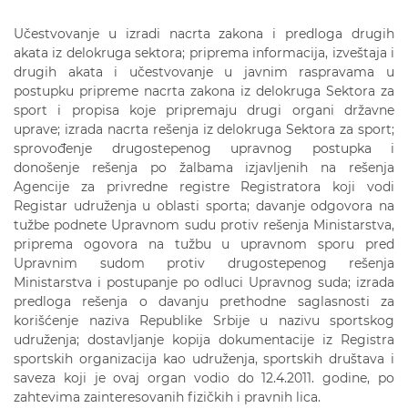
Učestvovanje u izradi nacrta zakona i predloga drugih
akata iz delokruga sektora; priprema informacija, izveštaja i
drugih akata i učestvovanje u javnim raspravama u
postupku pripreme nacrta zakona iz delokruga Sektora za
sport i propisa koje pripremaju drugi organi državne
uprave; izrada nacrta rešenja iz delokruga Sektora za sport;
sprovođenje drugostepenog upravnog postupka i
donošenje rešenja po žalbama izjavljenih na rešenja
Agencije za privredne registre Registratora koji vodi
Registar udruženja u oblasti sporta; davanje odgovora na
tužbe podnete Upravnom sudu protiv rešenja Ministarstva,
priprema ogovora na tužbu u upravnom sporu pred
Upravnim sudom protiv drugostepenog rešenja
Ministarstva i postupanje po odluci Upravnog suda; izrada
predloga rešenja o davanju prethodne saglasnosti za
korišćenje naziva Republike Srbije u nazivu sportskog
udruženja; dostavljanje kopija dokumentacije iz Registra
sportskih organizacija kao udruženja, sportskih društava i
saveza koji je ovaj organ vodio do 12.4.2011. godine, po
zahtevima zainteresovanih fizičkih i pravnih lica.