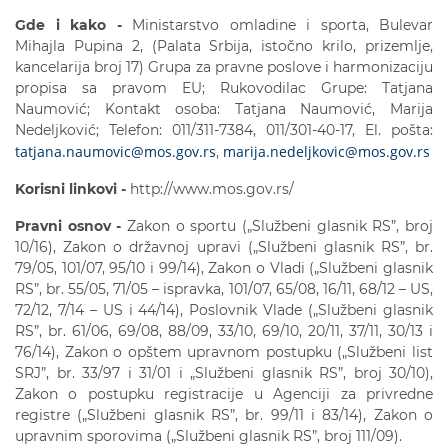
Gde i kako -
Ministarstvo omladine i sporta, Bulevar
Mihajla Pupina 2, (Palata Srbija, istočno krilo, prizemlje,
kancelarija broj 17) Grupa za pravne poslove i harmonizaciju
propisa sa pravom EU; Rukovodilac Grupe: Tatjana
Naumović; Kontakt osoba: Tatjana Naumović, Marija
Nedeljković; Telefon: 011/311-7384, 011/301-40-17, El. pošta:
tatjana.naumovic@mos.gov.rs
marija.nedeljkovic@mos.gov.rs
,
Korisni linkovi -
http://www.mos.gov.rs/
Pravni osnov -
Zakon o sportu („Službeni glasnik RS”, broj
10/16), Zakon o državnoj upravi („Službeni glasnik RS”, br.
79/05, 101/07, 95/10 i 99/14), Zakon o Vladi („Službeni glasnik
RS”, br. 55/05, 71/05 – ispravka, 101/07, 65/08, 16/11, 68/12 – US,
72/12, 7/14 – US i 44/14), Poslovnik Vlade („Službeni glasnik
RS”, br. 61/06, 69/08, 88/09, 33/10, 69/10, 20/11, 37/11, 30/13 i
76/14), Zakon o opštem upravnom postupku („Službeni list
SRJ”, br. 33/97 i 31/01 i „Službeni glasnik RS”, broj 30/10),
Zakon o postupku registracije u Agenciji za privredne
registre („Službeni glasnik RS”, br. 99/11 i 83/14), Zakon o
upravnim sporovima („Službeni glasnik RS”, broj 111/09).