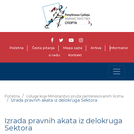
Početna
Česta pitanja
Mapa sajta
Arhiva
Informator
o radu
Kontakt
Početna
Usluge koje Ministarstvo pruža zainteresovanim licima
Izrada pravnih akata iz delokruga Sektora
Izrada pravnih akata iz delokruga
Sektora