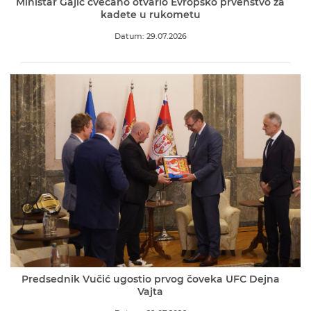
Ministar Gajić cvečano otvario Evropsko prvenstvo za
kadete u rukometu
Datum: 29.07.2026
Predsednik Vučić ugostio prvog čoveka UFC Dejna
Vajta