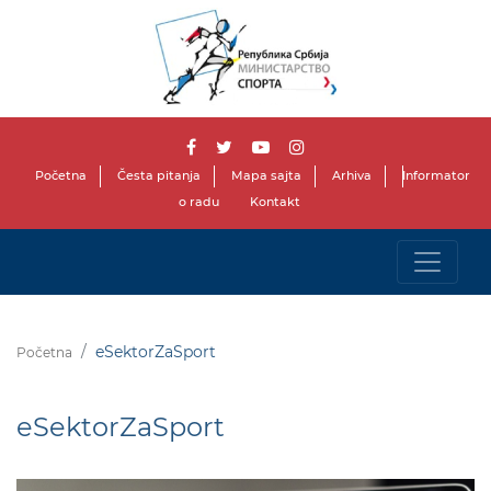
Početna
Česta pitanja
Mapa sajta
Arhiva
Informator
o radu
Kontakt
eSektorZaSport
Početna
eSektorZaSport