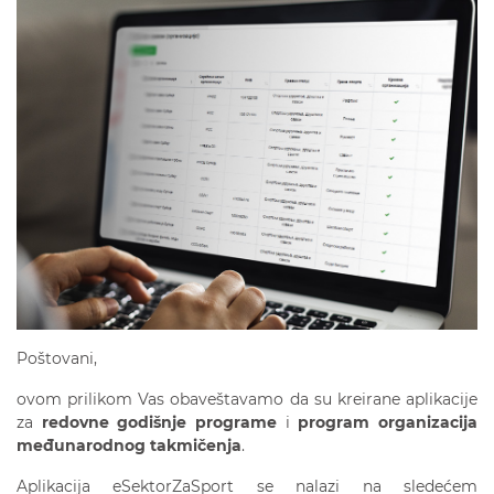
Poštovani,
ovom prilikom Vas obaveštavamo da su kreirane aplikacije
za
redovne godišnje programe
i
program organizacija
međunarodn
og
takmičenja
.
Aplikacija eSektorZaSport se nalazi na sledećem