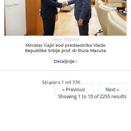
Datum: 13.07.2026
Ministar Gajić kod predsednika Vlade
Republike Srbije prof. dr Đura Macuta
Detaljnije
Stranica 1 od 226
« Previous
Next »
Showing
1
to
10
of
2255
results