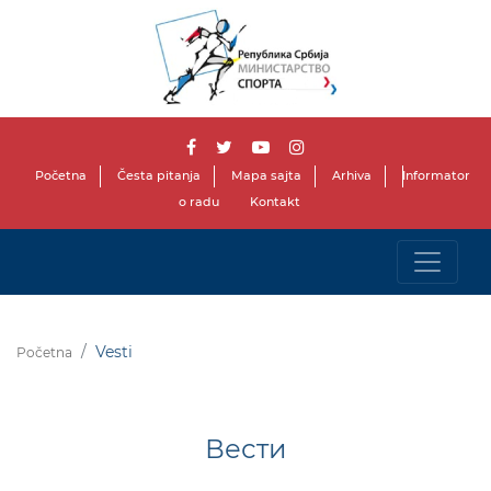
Početna
Česta pitanja
Mapa sajta
Arhiva
Informator
o radu
Kontakt
Vesti
Početna
Вести