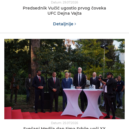
Datum: 29.07.2026
Predsednik Vučić ugostio prvog čoveka
UFC Dejna Vajta
Detaljnije
Datum: 25.07.2026
Svečani Medija dan tima Srbije uoči XX