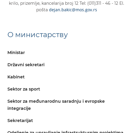
krilo, prizemlje, kancelarija broj 12 Tel: (011)311 - 46 - 12 El.
dejan.bakic@mos.gov.rs
pošta
О министарству
Ministar
Državni sekretari
Kabinet
Sektor za sport
Sektor za međunarodnu saradnju i evropske
integracije
Sekretarijat
Odeljenje za upravljanje infrastrukturnim projektima