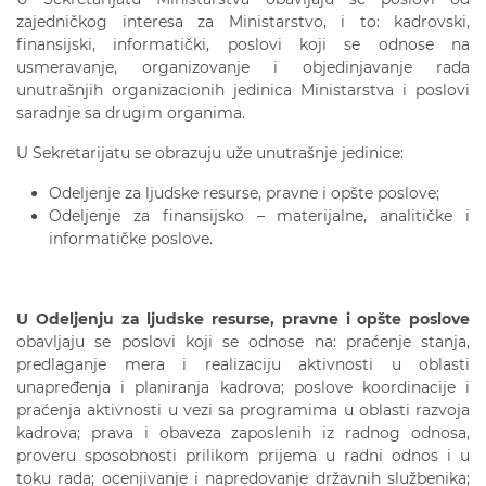
zajedničkog interesa za Ministarstvo, i to: kadrovski,
finansijski, informatički, poslovi koji se odnose na
usmeravanje, organizovanje i objedinjavanje rada
unutrašnjih organizacionih jedinica Ministarstva i poslovi
saradnje sa drugim organima.
U Sekretarijatu se obrazuju uže unutrašnje jedinice:
Odeljenje za ljudske resurse, pravne i opšte poslove;
Odeljenje za finansijsko – materijalne, analitičke i
informatičke poslove.
U Odeljenju za ljudske resurse, pravne i opšte poslove
obavljaju se poslovi koji se odnose na: praćenje stanja,
predlaganje mera i realizaciju aktivnosti u oblasti
unapređenja i planiranja kadrova; poslove koordinacije i
praćenja aktivnosti u vezi sa programima u oblasti razvoja
kadrova; prava i obaveza zaposlenih iz radnog odnosa,
proveru sposobnosti prilikom prijema u radni odnos i u
toku rada; ocenjivanje i napredovanje državnih službenika;