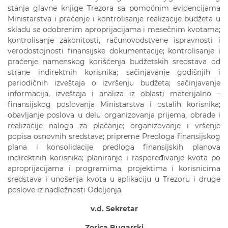
stanja glavne knjige Trezora sa pomoćnim evidencijama
Ministarstva i praćenje i kontrolisanje realizacije budžeta u
skladu sa odobrenim aproprijacijama i mesečnim kvotama;
kontrolisanje zakonitosti, računovodstvene ispravnosti i
verodostojnosti finansijske dokumentacije; kontrolisanje i
praćenje namenskog korišćenja budžetskih sredstava od
strane indirektnih korisnika; sačinjavanje godišnjih i
periodičnih izveštaja o izvršenju budžeta; sačinjavanje
informacija, izveštaja i analiza iz oblasti materijalno –
finansijskog poslovanja Ministarstva i ostalih korisnika;
obavljanje poslova u delu organizovanja prijema, obrade i
realizacije naloga za plaćanje; organizovanje i vršenje
popisa osnovnih sredstava; pripreme Predloga finansijskog
plana i konsolidacije predloga finansijskih planova
indirektnih korisnika; planiranje i raspoređivanje kvota po
aproprijacijama i programima, projektima i korisnicima
sredstava i unošenja kvota u aplikaciju u Trezoru i druge
poslove iz nadležnosti Odeljenja.
v.d. Sekretar
Zorica Bugarski