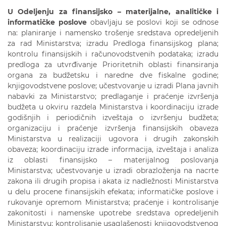
U Odeljenju za finansijsko – materijalne, analitičke i
informatičke poslove
obavljaju se poslovi koji se odnose
na: planiranje i namensko trošenje sredstava opredeljenih
za rad Ministarstva; izradu Predloga finansijskog plana;
kontrolu finansijskih i računovodstvenih podataka; izradu
predloga za utvrđivanje Prioritetnih oblasti finansiranja
organa za budžetsku i naredne dve fiskalne godine;
knjigovodstvene poslove; učestvovanje u izradi Plana javnih
nabavki za Ministarstvo; predlaganje i praćenje izvršenja
budžeta u okviru razdela Ministarstva i koordinaciju izrade
godišnjih i periodičnih izveštaja o izvršenju budžeta;
organizaciju i praćenje izvršenja finansijskih obaveza
Ministarstva u realizaciji ugovora i drugih zakonskih
obaveza; koordinaciju izrade informacija, izveštaja i analiza
iz oblasti finansijsko – materijalnog poslovanja
Ministarstva; učestvovanje u izradi obrazloženja na nacrte
zakona ili drugih propisa i akata iz nadležnosti Ministarstva
u delu procene finansijskih efekata; informatičke poslove i
rukovanje opremom Ministarstva; praćenje i kontrolisanje
zakonitosti i namenske upotrebe sredstava opredeljenih
Ministarstvu; kontrolisanje usaglašenosti knjigovodstvenog