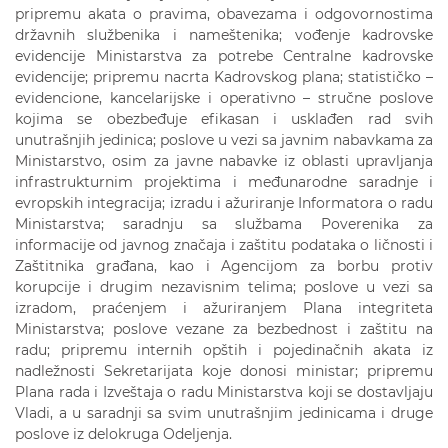
pripremu akata o pravima, obavezama i odgovornostima
državnih službenika i nameštenika; vođenje kadrovske
evidencije Ministarstva za potrebe Centralne kadrovske
evidencije; pripremu nacrta Kadrovskog plana; statističko –
evidencione, kancelarijske i operativno – stručne poslove
kojima se obezbeđuje efikasan i usklađen rad svih
unutrašnjih jedinica; poslove u vezi sa javnim nabavkama za
Ministarstvo, osim za javne nabavke iz oblasti upravljanja
infrastrukturnim projektima i međunarodne saradnje i
evropskih integracija; izradu i ažuriranje Informatora o radu
Ministarstva; saradnju sa službama Poverenika za
informacije od javnog značaja i zaštitu podataka o ličnosti i
Zaštitnika građana, kao i Agencijom za borbu protiv
korupcije i drugim nezavisnim telima; poslove u vezi sa
izradom, praćenjem i ažuriranjem Plana integriteta
Ministarstva; poslove vezane za bezbednost i zaštitu na
radu; pripremu internih opštih i pojedinačnih akata iz
nadležnosti Sekretarijata koje donosi ministar; pripremu
Plana rada i Izveštaja o radu Ministarstva koji se dostavljaju
Vladi, a u saradnji sa svim unutrašnjim jedinicama i druge
poslove iz delokruga Odeljenja.