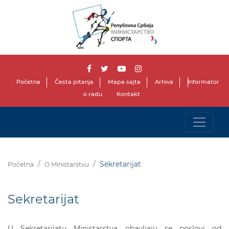
Početna
Česta pitanja
Mapa sajta
Arhiva
Informator
o radu
Kontakt
Sekretarijat
Početna
O Ministarstvu
Sekretarijat
U Sekretarijatu Ministarstva obavljaju se poslovi od