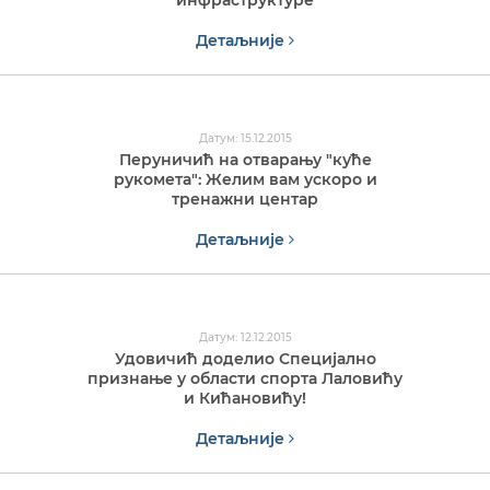
инфраструктуре
Детаљније
Датум: 15.12.2015
Перуничић на отварању "куће
рукомета": Желим вам ускоро и
тренажни центар
Детаљније
Датум: 12.12.2015
Удовичић доделио Специјално
признање у области спорта Лаловићу
и Кићановићу!
Детаљније