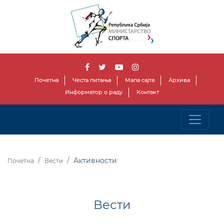
Почетна
Честа питања
Мапа сајта
Архива
Информатор о раду
Контакт
Активности
Почетна
Вести
Вести