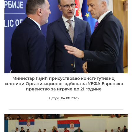
Министар Гајић присуствовао конститутивној
седници Организационог одбора за УЕФА Европско
првенство за играче до 21 године
Датум: 04.08.2026