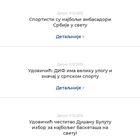
Датум: 11.12.2015
Спортисти су најбољи амбасадори
Србије у свету
Детаљније
Датум: 11.12.2015
Удовичић: ДИФ има велику улогу и
значај у српском спорту
Детаљније
Датум: 11.12.2015
Удовичић честитао Душану Булуту
избор за најбољег баскеташа на
свету!