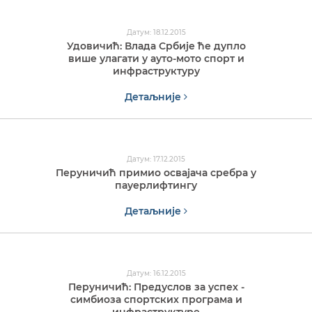
Датум: 18.12.2015
Удовичић: Влада Србије ће дупло
више улагати у ауто-мото спорт и
инфраструктуру
Детаљније
Датум: 17.12.2015
Перуничић примио освајача сребра у
пауерлифтингу
Детаљније
Датум: 16.12.2015
Перуничић: Предуслов за успех -
симбиоза спортских програма и