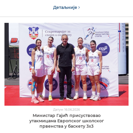
Детаљније
Датум: 16.06.2026
Министар Гајић присуствовао
утакмицама Европског школског
првенства у баскету 3x3