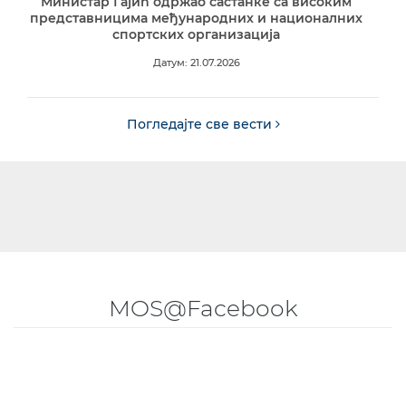
Министар Гајић одржао састанке са високим
представницима међународних и националних
спортских организација
Датум: 21.07.2026
Погледајте све вести
MOS@Facebook