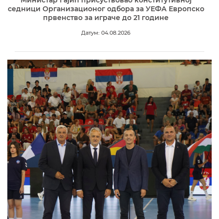
Министар Гајић присуствовао конститутивној
седници Организационог одбора за УЕФА Европско
првенство за играче до 21 године
Датум: 04.08.2026