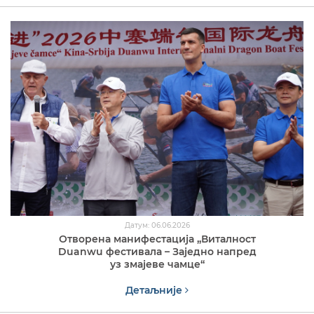
Датум: 06.06.2026
Отворена манифестација „Виталност
Duanwu фестивала – Заједно напред
уз змајеве чамце“
Детаљније