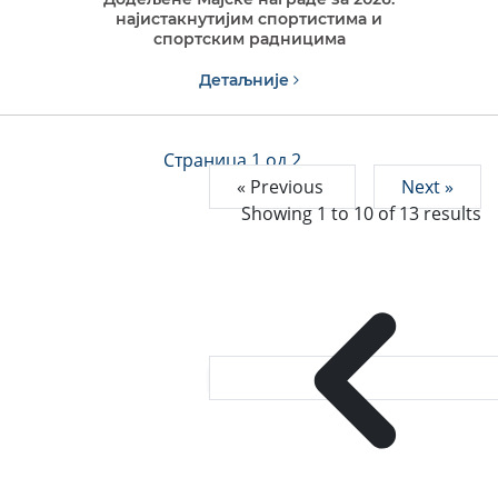
најистакнутијим спортистима и
спортским радницима
Детаљније
Страница 1 од 2
« Previous
Next »
Showing
1
to
10
of
13
results