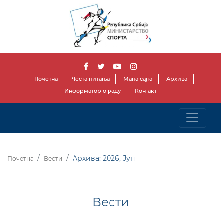
Почетна
Честа питања
Мапа сајта
Архива
Информатор о раду
Контакт
Архива: 2026, Јун
Почетна
Вести
Вести