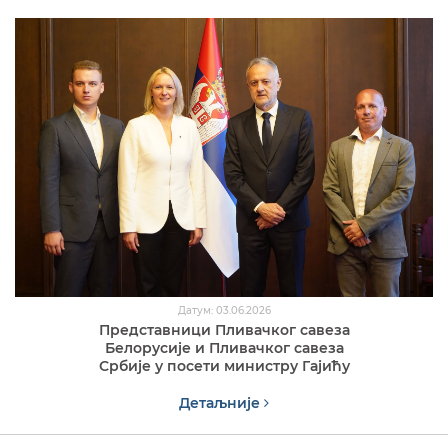
Датум: 03.06.2026
Представници Пливачког савеза
Белорусије и Пливачког савеза
Србије у посети министру Гајићу
Детаљније