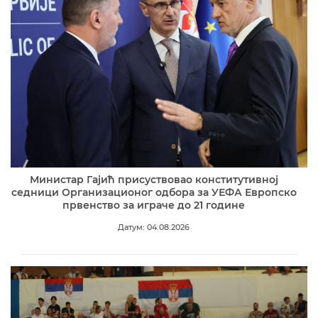
Министар Гајић присуствовао конститутивној
седници Организационог одбора за УЕФА Европско
првенство за играче до 21 године
Датум: 04.08.2026