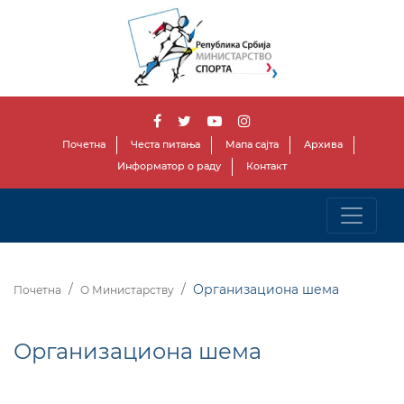
Почетна
Честа питања
Мапа сајта
Архива
Информатор о раду
Контакт
Организациона шема
Почетна
О Министарству
Организациона шема