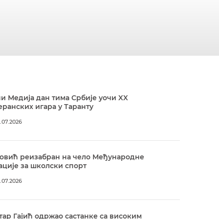
и Медија дан тима Србије уочи XX
ранских игара у Таранту
.07.2026
овић реизабран на чело Међународне
ције за школски спорт
.07.2026
ар Гајић одржао састанке са високим