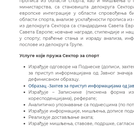
прописа из области спорта, као и мишљења о п
министарства, са становишта делокруга Секто
европске интеграције у области спровођења б
области спорта, анализе усклађености прописа из
из делокруга Сектора са стандардима Савета Ев
Савета Европе; новчане награде, стипендије и н
у спорту; праћење стања и израду анализа, ин
послове из делокруга Групе.
Услуге које пружа Сектор за спорт
Израђује одговоре на Поднеске (дописи, захтеви
за приступ информацијама од Јавног значаја 
дефинисаном образцу.
Образац -Захтев за приступ информацијама од Јав
Израђује – Записнике (писмена форма и
коресподенцијама), реферате;
Аналитичко упознавање са поднесцима (по по
Израђује информације, мишљења, дописе под
Реализује достављање аката;
Израђује мишљења, ставове, подршке, саглас