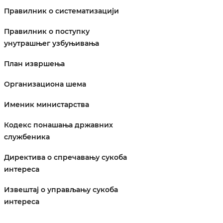
Правилник о систематизацији
Правилник о поступку
унутрашњег узбуњивања
План извршења
Организациона шема
Именик министарства
Кодекс понашања државних
службеника
Директива о спречавању сукоба
интереса
Извештај о управљању сукоба
интереса