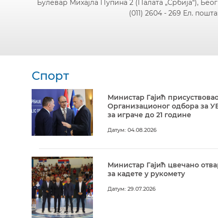
Булевар Михајла Пупина 2 (Палата „Србија“), Бео
(011) 2604 - 269 Ел. пошта
Спорт
Министар Гајић присуствовао
Организационог одбора за У
за играче до 21 године
Датум: 04.08.2026
Министар Гајић цвечано отв
за кадете у рукомету
Датум: 29.07.2026