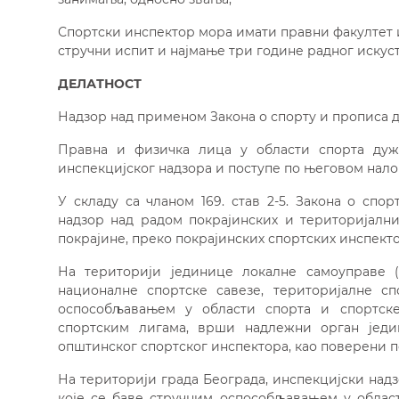
Спортски инспектор мора имати правни факултет 
стручни испит и најмање три године радног искуст
ДЕЛАТНОСТ
Надзор над применом Закона о спорту и прописа до
Правна и физичка лица у области спорта дуж
инспекцијског надзора и поступе по његовом нало
У складу са чланом 169. став 2-5. Закона о спо
надзор над радом покрајинских и територијалн
покрајине, преко покрајинских спортских инспекто
На територији јединице локалне самоуправе (
националне спортске савезе, територијалне сп
оспособљавањем у области спорта и спортске
спортским лигама, врши надлежни орган једин
општинског спортског инспектора, као поверени п
На територији града Београда, инспекцијски надз
које се баве стручним оспособљавањем у област