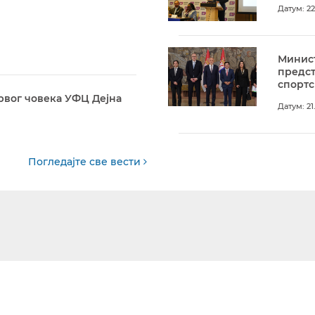
Датум: 22
Минист
предс
спортс
рвог човека УФЦ Дејна
Датум: 21
Погледајте све вести