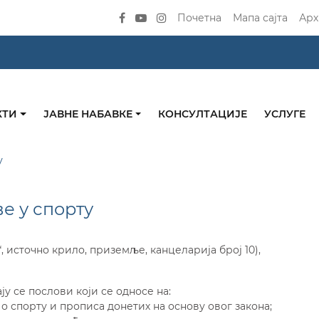
Почетна
Мапа сајта
Арх
КТИ
ЈАВНЕ НАБАВКЕ
КОНСУЛТАЦИЈЕ
УСЛУГЕ
у
е у спорту
, источно крило, приземље, канцеларија број 10),
у се послови који се односе на:
 спорту и прописа донетих на основу овог закона;