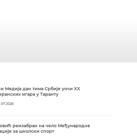
и Медија дан тима Србије уочи XX
ранских игара у Таранту
.07.2026
овић реизабран на чело Међународне
ције за школски спорт