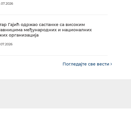
.07.2026
ар Гајић одржао састанке са високим
тавницима међународних и националних
ких организација
.07.2026
Погледајте све вести