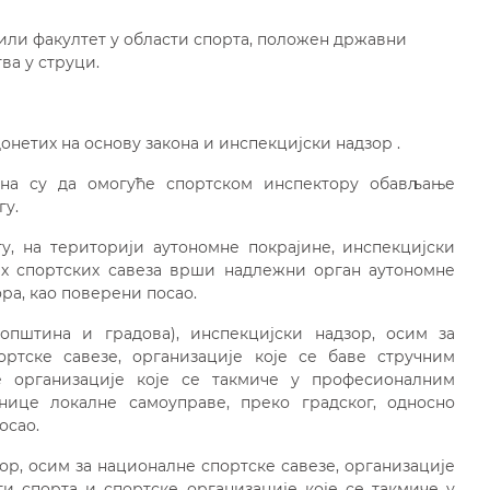
или факултет у области спорта, положен државни
ва у струци.
нетих на основу закона и инспекцијски надзор .
на су да омогуће спортском инспектору обављање
гу.
рту, на територији аутономне покрајине, инспекцијски
их спортских савеза врши надлежни орган аутономне
ра, као поверени посао.
општина и градова), инспекцијски надзор, осим за
ортске савезе, организације које се баве стручним
 организације које се такмиче у професионалним
ице локалне самоуправе, преко градског, односно
осао.
ор, осим за националне спортске савезе, организације
и спорта и спортске организације које се такмиче у