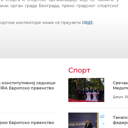
ни орган града Београда, преко градског спортског
ОВДЕ.
спортске инспекторе може се преузети
Спорт
 конститутивној седници
Свечан
ЕФА Европско првенство
Медите
Датум: 25
Танаск
арио Европско првенство
федера