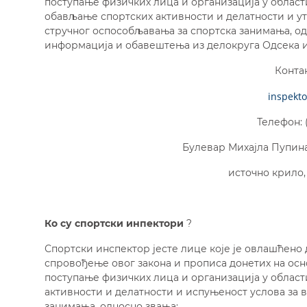
поступање физичких лица и организација у област
обављање спортских активности и делатности и 
стручног оспособљавања за спортска занимања, од
информација и обавештења из делокруга Одсека и
Конта
inspekt
Телефон: (0
Булевар Михајла Пупина 
источно крило,
Ко су спортски инпектори
?
Спортски инспектор јесте лице које је овлашћено 
спровођење овог закона и прописа донетих на ос
поступање физичких лица и организација у област
активности и делатности и испуњеност услова за
занимања, односно звања;