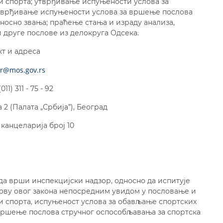
и спорта; утврђивање испуњености услова за
утврђивање испуњености услова за вршење послова
носно звања; праћење стања и израду анализа,
 друге послове из делокруга Одсека.
кт и адреса
or@mos.gov.rs
11) 311 - 75 - 92
2 (Палата „Србија”), Београд
 канцеларија број 10
да врши инспекцијски надзор, односно да испитује
нову овог закона непосредним увидом у пословање и
и спорта, испуњенoст услова за обављање спортских
 вршење послова стручног оспособљавања за спортска