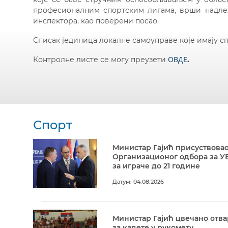
професионалним спортским лигама, врши надлеж
инспектора, као поверени посао.
Списак јединица локалне самоуправе које имају 
ОВДЕ
Контролне листе се могу преузети
.
Спорт
Министар Гајић присуствовао
Организационог одбора за У
за играче до 21 године
Датум: 04.08.2026
Министар Гајић цвечано отв
за кадете у рукомету