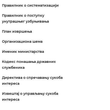
Правилник о систематизацији
Правилник о поступку
унутрашњег узбуњивања
План извршења
Организациона шема
Именик министарства
Кодекс понашања државних
службеника
Директива о спречавању сукоба
интереса
Извештај о управљању сукоба
интереса