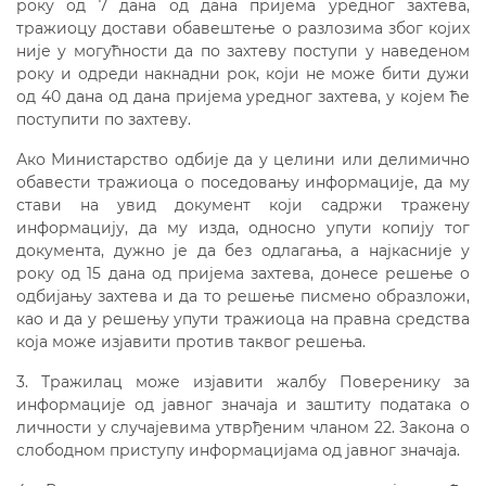
року од 7 дана од дана пријема уредног захтева,
тражиоцу достави обавештење о разлозима због којих
није у могућности да по захтеву поступи у наведеном
року и одреди накнадни рок, који не може бити дужи
од 40 дана од дана пријема уредног захтева, у којем ће
поступити по захтеву.
Ако Министарство одбије да у целини или делимично
обавести тражиоца о поседовању информације, да му
стави на увид документ који садржи тражену
информацију, да му изда, односно упути копију тог
документа, дужно је да без одлагања, а најкасније у
року од 15 дана од пријема захтева, донесе решење о
одбијању захтева и да то решење писмено образложи,
као и да у решењу упути тражиоца на правна средства
која може изјавити против таквог решења.
3. Тражилац може изјавити жалбу Поверенику за
информације од јавног значаја и заштиту података о
личности у случајевима утврђеним чланом 22. Закона о
слободном приступу информацијама од јавног значаја.