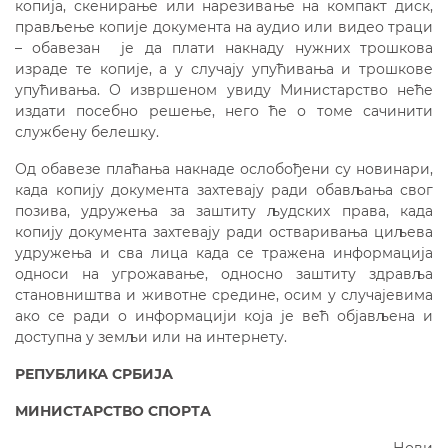
копија, скенирање или нарезивање на компакт диск,
прављење копије документа на аудио или видео траци
– обавезан је да плати накнаду нужних трошкова
израде те копије, а у случају упућивања и трошкове
упућивања. О извршеном увиду Министарство неће
издати посебно решење, него ће о томе сачинити
службену белешку.
Од обавезе плаћања накнаде ослобођени су новинари,
када копију документа захтевају ради обављања свог
позива, удружења за заштиту људских права, када
копију документа захтевају ради остваривања циљева
удружења и сва лица када се тражена информација
односи на угрожавање, односно заштиту здравља
становништва и животне средине, осим у случајевима
ако се ради о информацији која је већ објављена и
доступна у земљи или на интернету.
РЕПУБЛИКА СРБИЈА
МИНИСТАРСТВО СПОРТА