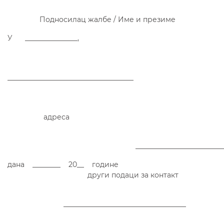
Подносилац жалбе / Име и презиме
У _______________,
____________________________________
адреса
______________________________
дана ________ 20__ године
други подаци за контакт
___________________________________