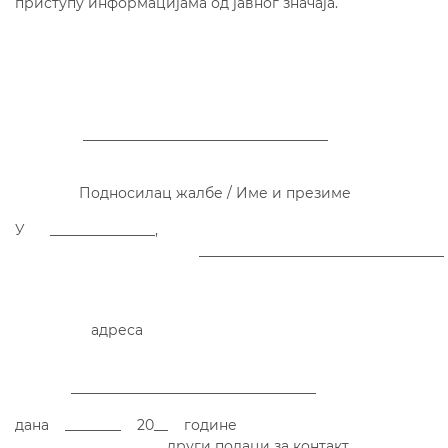
приступу информацијама од јавног значаја.
___________________________________
Подносилац жалбе / Име и презиме
У _______________,
___________________________________
адреса
___________________________________
дана ________ 20__ године
други подаци за контакт