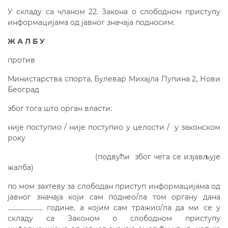
У складу са чланом 22. Закона о слободном приступу
информацијама од јавног значаја подносим:
Ж А Л Б У
против
Министарства спорта, Булевар Михајла Пупина 2, Нови
Београд
због тога што орган власти:
није поступио / није поступио у целости / у законском
року
(подвући због чега се изјављује
жалба)
по мом захтеву за слободан приступ информацијама од
јавног значаја који сам поднео/ла том органу дана
….................... године, а којим сам тражио/ла да ми се у
складу са Законом о слободном приступу