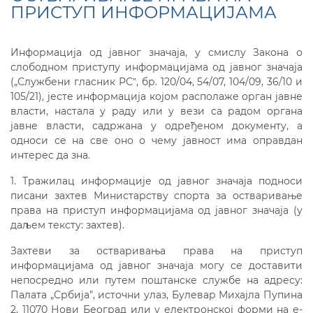
ПРИСТУП ИНФОРМАЦИЈАМА
Информација од јавног значаја, у смислу Закона о
слободном приступу информацијама од јавног значаја
(„Службени гласник РСˮ, бр. 120/04, 54/07, 104/09, 36/10 и
105/21), јесте информација којом располаже орган јавне
власти, настала у раду или у вези са радом органа
јавне власти, садржана у одређеном документу, а
односи се на све оно о чему јавност има оправдан
интерес да зна.
1. Тражилац информације од јавног значаја подноси
писaни захтев Министарству спорта за остваривање
права на приступ информацијама од јавног значаја (у
даљем тексту: захтев).
Захтеви за остваривања права на приступ
информацијама од јавног значаја могу се доставити
непосредно или путем поштанске службе на адресу:
Палата „Србија”, источни улаз, Булевар Михајла Пупина
2, 11070 Нови Београд или у електронској форми на е-