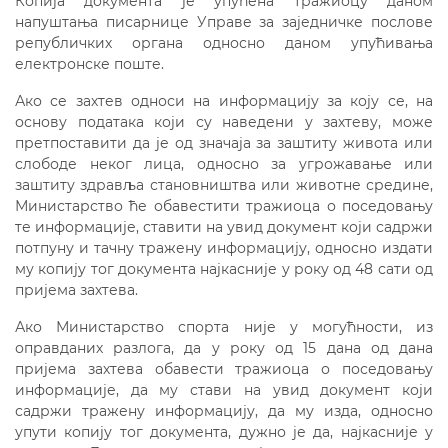
Копија документа је упућена тражиоцу даном
напуштања писарнице Управе за заједничке послове
републичких органа односно даном упућивања
електронске поште.
Ако се захтев односи на информацију за коју се, на
основу података који су наведени у захтеву, може
претпоставити да је од значаја за заштиту живота или
слободе неког лица, односно за угрожавање или
заштиту здравља становништва или животне средине,
Министарство ће обавестити тражиоца о поседовању
те информације, ставити на увид документ који садржи
потпуну и тачну тражену информацију, односно издати
му копију тог документа најкасније у року од 48 сати од
пријема захтева.
Ако Министарство спорта није у могућности, из
оправданих разлога, да у року од 15 дана од дана
пријема захтева обавести тражиоца о поседовању
информације, да му стави на увид документ који
садржи тражену информацију, да му изда, односно
упути копију тог документа, дужно је да, најкасније у