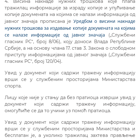
4. Висина накнаде нужних трошкова које плаћа
тражилац информације за израду копије и упућивање
копије докумената на којима се налази информација од
Уредбом о висини накнаде
јавног значаја прописана је
нужних трошкова за издавање копије докумената на којима
се налазе информације од јавног значаја
(„Службени
гласник РСˮ, број 8/06), коју доноси Влада Републике
Србије, а на основу члана 17. став 3. Закона о слободном
приступу информацијама од јавног значаја („Службени
гласник РСˮ, број 120/04).
Увид у документ који садржи тражену информацију
врши се у службеним просторијама Министарства
спорта.
Лицу које није у стању да без пратиоца изврши увид у
документ који садржи тражену информацију,
омогућиће се да то учини уз помоћ пратиоца.
Увид у документ који садржи тражену информацију
врши се у службеним просторијама Министарства и
бесплатан је, а уколико тражилац захтева прављење