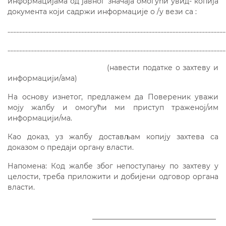
информацијама од јавног значаја омогући увид- копија
документа који садржи информације о /у вези са :
................................................................................................................................................
................................................................................................................................................
(навести податке о захтеву и
информацији/ама)
На основу изнетог, предлажем да Повереник уважи
моју жалбу и омогући ми приступ траженој/им
информацији/ма.
Као доказ, уз жалбу достављам копију захтева са
доказом о предаји органу власти.
Напомена: Код жалбе због непоступању по захтеву у
целости, треба приложити и добијени одговор органа
власти.
___________________________________