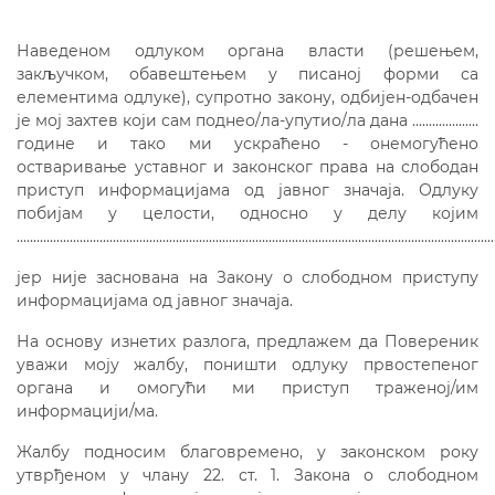
Наведеном одлуком органа власти (решењем,
закључком, обавештењем у писаној форми са
елементима одлуке), супротно закону, одбијен-одбачен
је мој захтев који сам поднео/ла-упутио/ла дана ....................
године и тако ми ускраћено - онемогућено
остваривање уставног и законског права на слободан
приступ информацијама од јавног значаја. Одлуку
побијам у целости, односно у делу којим
................................................................................................................................................
јер није заснована на Закону о слободном приступу
информацијама од јавног значаја.
На основу изнетих разлога, предлажем да Повереник
уважи моју жалбу, поништи одлуку првостепеног
органа и омогући ми приступ траженој/им
информацији/ма.
Жалбу подносим благовремено, у законском року
утврђеном у члану 22. ст. 1. Закона о слободном