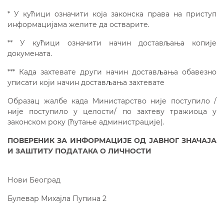
* У кућици означити која законска права на приступ
информацијама желите да остварите.
** У кућици означити начин достављања копије
докумената.
*** Када захтевате други начин достављања обавезно
уписати који начин достављања захтевате
Образац жалбе када Министарство није поступило /
није поступило у целости/ по захтеву тражиоца у
законском року (ћутање администрације).
ПОВЕРЕНИК ЗА ИНФОРМАЦИЈЕ ОД ЈАВНОГ ЗНАЧАЈА
И ЗАШТИТУ ПОДАТАКА О ЛИЧНОСТИ
Нови Београд
Булевар Михајла Пупина 2