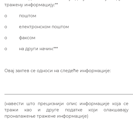
тражену информацију:**
o поштом
o електронском поштом
o факсом
o на други начин:***
Овај захтев се односи на следеће информације:
_____________________________________________________________
(навести што прецизнији опис информације која се
тражи као и друге податке који олакшавају
проналажење тражене информације)