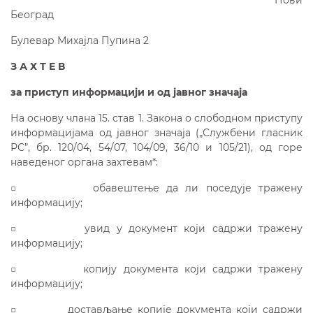
Нови
Београд
Булевар Михајла Пупина 2
З А Х Т Е В
за приступ информацији и од јавног значаја
На основу члана 15. став 1. Закона о слободном приступу
информацијама од јавног значаја („Службени гласник
РС”, бр. 120/04, 54/07, 104/09, 36/10 и 105/21), од горе
наведеног органа захтевам*:
□ обавештење да ли поседује тражену
информацију;
□ увид у документ који садржи тражену
информацију;
□ копију документа који садржи тражену
информацију;
□ достављање копије документа који садржи