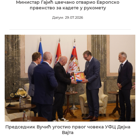
Министар Гајић цвечано отварио Европско
првенство за кадете у рукомету
Датум: 29.07.2026
Председник Вучић угостио првог човека УФЦ Дејна
Вајта