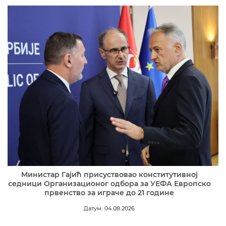
Министар Гајић присуствовао конститутивној
седници Организационог одбора за УЕФА Европско
првенство за играче до 21 године
Датум: 04.08.2026