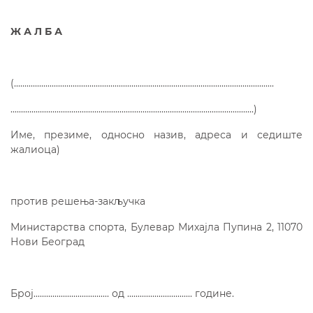
Ж А Л Б А
(............................................................................................................................
....................................................................................................................)
Име, презиме, односно назив, адреса и седиште
жалиоца)
против решења-закључка
Министарства спорта, Булевар Михајла Пупина 2, 11070
Нови Београд
Број.................................... од ............................... године.