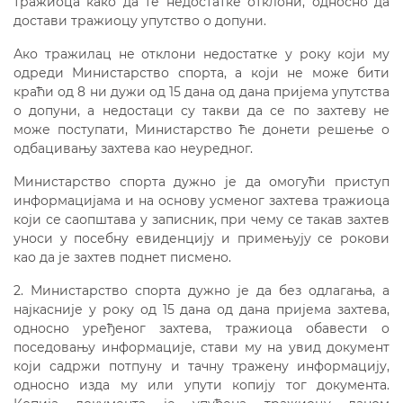
тражиоца како да те недостатке отклони, односно да
достави тражиоцу упутство о допуни.
Ако тражилац не отклони недостатке у року који му
одреди Министарство спорта, а који не може бити
краћи од 8 ни дужи од 15 дана од дана пријема упутства
о допуни, а недостаци су такви да се по захтеву не
може поступати, Министарство ће донети решење о
одбацивању захтева као неуредног.
Министарство спорта дужно је да омогући приступ
информацијама и на основу усменог захтева тражиоца
који се саопштава у записник, при чему се такав захтев
уноси у посебну евиденцију и примењују се рокови
као да је захтев поднет писмено.
2. Министарство спорта дужно је да без одлагања, а
најкасније у року од 15 дана од дана пријема захтева,
односно уређеног захтева, тражиоца обавести о
поседовању информације, стави му на увид документ
који садржи потпуну и тачну тражену информацију,
односно изда му или упути копију тог документа.