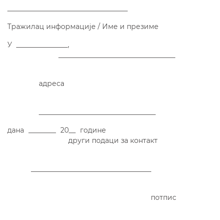
___________________________________
Тражилац информације / Име и презиме
У _______________,
__________________________________
адреса
__________________________________
дана ________ 20__ године
други подаци за контакт
___________________________________
потпис