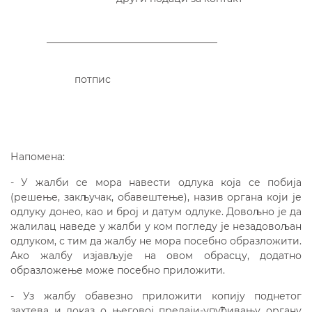
___________________________________
потпис
Напомена:
- У жалби се мора навести одлука која се побија
(решење, закључак, обавештење), назив органа који је
одлуку донео, као и број и датум одлуке. Довољно је да
жалилац наведе у жалби у ком погледу је незадовољан
одлуком, с тим да жалбу не мора посебно образложити.
Ако жалбу изјављује на овом обрасцу, додатно
образложење може посебно приложити.
- Уз жалбу обавезно приложити копију поднетог
захтева и доказ о његовој предаји-упућивању органу