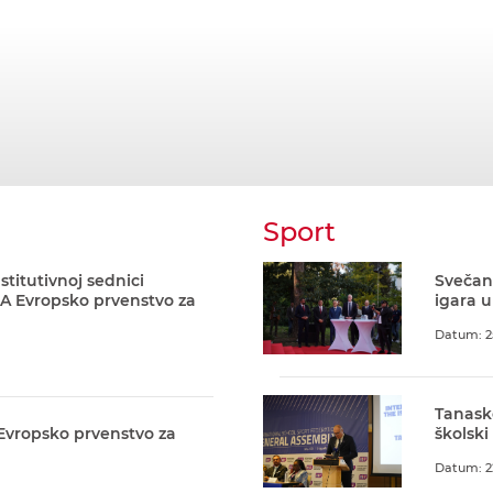
Sport
stitutivnoj sednici
Svečani
A Evropsko prvenstvo za
igara u
Datum: 2
Tanask
 Evropsko prvenstvo za
školski
Datum: 2