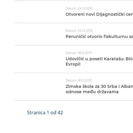
Datum: 24.12.2015
Otvoreni novi Dijagnostički ce
Datum: 24.12.2015
Peruničić otvorio fiskulturnu 
Datum: 18.12.2015
Udovičić u poseti Karatašu: Bić
Evropi!
Datum: 18.12.2015
Zimska škola za 30 Srba i Alban
odnose među državama
Stranica 1 od 42