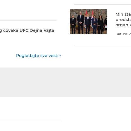
Minista
predst
organiz
g čoveka UFC Dejna Vajta
Datum: 21
Pogledajte sve vesti