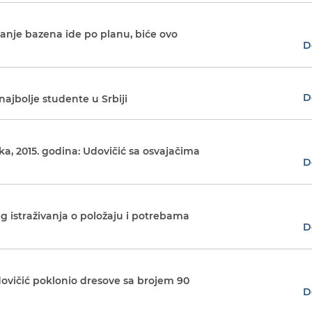
janje bazena ide po planu, biće ovo
D
D
najbolje studente u Srbiji
a, 2015. godina: Udovičić sa osvajačima
D
eg istraživanja o položaju i potrebama
D
ovičić poklonio dresove sa brojem 90
D