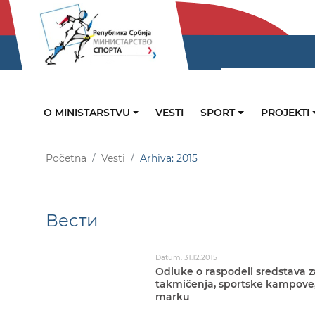
O MINISTARSTVU
VESTI
SPORT
PROJEKTI
Početna
Vesti
Arhiva: 2015
Вести
Datum: 31.12.2015
Odluke o raspodeli sredstava
takmičenja, sportske kampove,
marku