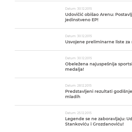
Datum: 30.12.2015
Udovičić obišao Arenu: Postavl
jedinstveno EP!
Datum: 30.12.2015
Usvojene preliminarne liste za 
Datum: 30.12.2015
Obeležena najuspešnija sportsk
medalja!
Datum: 28.12.2015
Predstavljeni rezultati godišnj
mladih
Datum: 25.12.2015
Legende se ne zaboravljaju: Ud
Stankoviću i Grozdanoviću!