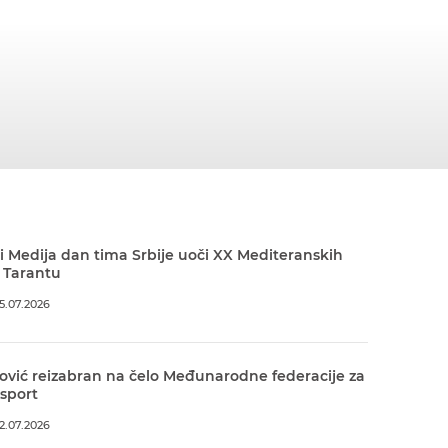
 Medija dan tima Srbije uoči XX Mediteranskih
 Tarantu
5.07.2026
ović reizabran na čelo Međunarodne federacije za
 sport
2.07.2026