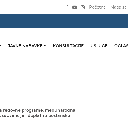
Početna
Mapa saj
JAVNE NABAVKE
KONSULTACIJE
USLUGE
OGLAS
 za redovne programe, međunarodna
 subvencije i doplatnu poštansku
D