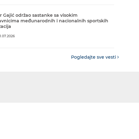
r Gajić održao sastanke sa visokim
avnicima međunarodnih i nacionalnih sportskih
acija
.07.2026
Pogledajte sve vesti