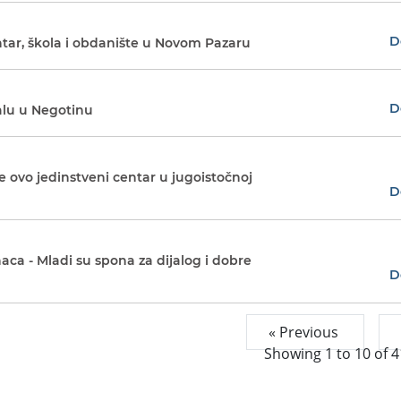
D
ntar, škola i obdanište u Novom Pazaru
D
salu u Negotinu
e ovo jedinstveni centar u jugoistočnoj
D
aca - Mladi su spona za dijalog i dobre
D
« Previous
Showing
1
to
10
of
4