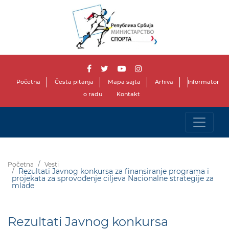
Početna
Česta pitanja
Mapa sajta
Arhiva
Informator
o radu
Kontakt
Početna
Vesti
Rezultati Javnog konkursa za finansiranje programa i
projekata za sprovođenje ciljeva Nacionalne strategije za
mlade
Rezultati Javnog konkursa