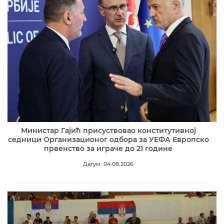
Министар Гајић присуствовао конститутивној
седници Организационог одбора за УЕФА Европско
првенство за играче до 21 године
Датум: 04.08.2026