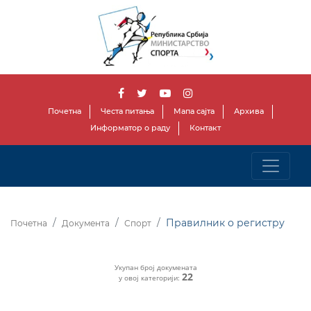
Почетна
Честа питања
Мапа сајта
Архива
Информатор о раду
Контакт
Правилник о регистру
Почетна
Документа
Спорт
Укупан број докумената
22
у овој категорији: