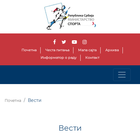
Почетна
Честа питања
Мапа сајта
Архива
Информатор о раду
Контакт
Вести
Почетна
Вести