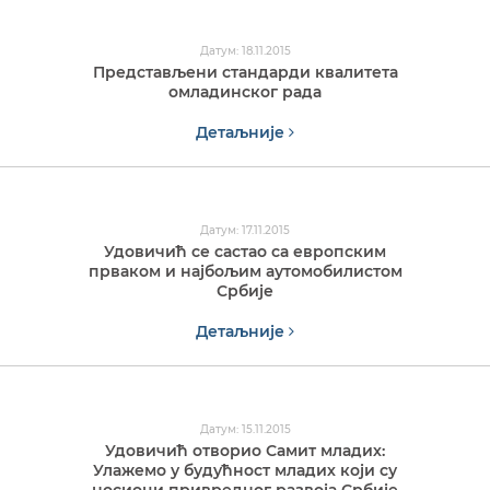
Датум: 18.11.2015
Представљени стандарди квалитета
омладинског рада
Детаљније
Датум: 17.11.2015
Удовичић се састао са европским
прваком и најбољим аутомобилистом
Србије
Детаљније
Датум: 15.11.2015
Удовичић отворио Самит младих:
Улажемо у будућност младих који су