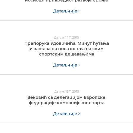
носиоци привредног развоја Србије
Детаљније
Датум: 14.11.2015
Препорука Удовичића: Минут ћутања
и застава на пола копља на свим
спортским дешавањима
Детаљније
Датум: 13.11.2015
Зековић са делегацијом Европске
федерације компанијског спорта
Детаљније