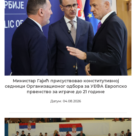
Министар Гајић присуствовао конститутивној
седници Организационог одбора за УЕФА Европско
првенство за играче до 21 године
Датум: 04.08.2026