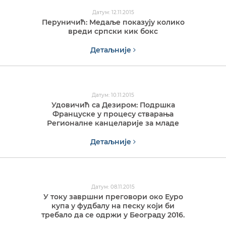
Датум: 12.11.2015
Перуничић: Медаље показују колико
вреди српски кик бокс
Детаљније
Датум: 10.11.2015
Удовичић са Дезиром: Подршка
Француске у процесу стварања
Регионалне канцеларије за младе
Детаљније
Датум: 08.11.2015
У току завршни преговори око Еуро
купа у фудбалу на песку који би
требало да се одржи у Београду 2016.