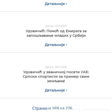
Детаљније
Датум: 07.11.2015
Удовичић: Помоћ од Емирата за
запошљавање младих у Србији
Детаљније
Датум: 06.11.2015
Удовичић у званичној посети УАЕ:
Српски спортисти за пример свим
земљама!
Детаљније
Страница 169 од 226