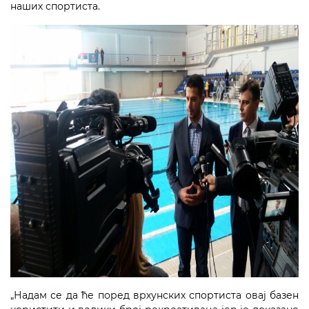
наших спортиста.
„Надам се да ће поред врхунских спортиста овај базен