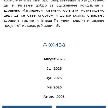
користити и велики број рекреативаца јер је доказано
да је пливање добро за одржавање кондиције и
здравља. Изградњом оваквих објеката мотивишемо
децу да се баве спортом и доприносимо стварању
здравије нације и Влада ће увек подржати овакве
пројекте“, истакао је Удовичић.
Архива
Август 2026
Јул 2026
Јун 2026
Мај 2026
Април 2026