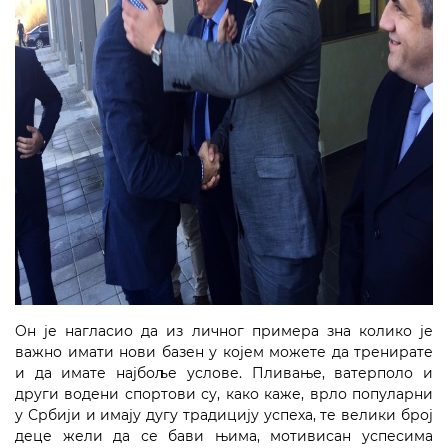
Oн је нагласио да из личног примера зна колико је
важно имати нови базен у којем можете да тренирате
и да имате најбоље услове.
Пливање, ватерполо и
други водени спортови су, како каже, врло популарни
у Србији и имају дугу традицију успеха, те велики број
деце жели да се бави њима, мотивисан успесима