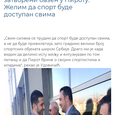
Желим да спорт буде
доступан свима
„Свим силама се трудим да спорт буде доступан свима,
а не да буде привилегија, зато градимо велики број
спортских објеката широм Србије. Драго ми је када
видим да делимо исту жељу и ентузијазам по том
питању и да Пирот брине о својим спортистима и
младима“, рекао је Удовичић.