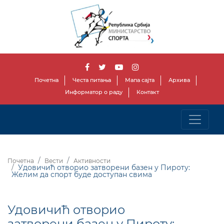
Почетна
Честа питања
Мапа сајта
Архива
Информатор о раду
Контакт
Почетна
Вести
Активности
Удовичић отворио затворени базен у Пироту:
Желим да спорт буде доступан свима
Удовичић отворио
затворени базен у Пироту: