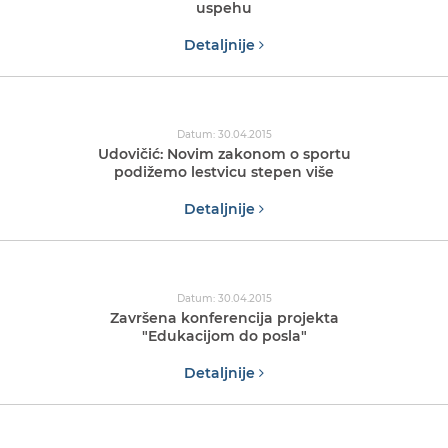
uspehu
Detaljnije
Datum: 30.04.2015
Udovičić: Novim zakonom o sportu
podižemo lestvicu stepen više
Detaljnije
Datum: 30.04.2015
Završena konferencija projekta
"Edukacijom do posla"
Detaljnije