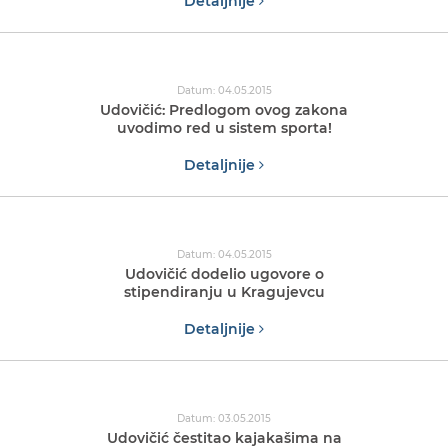
Detaljnije
Datum: 04.05.2015
Udovičić: Predlogom ovog zakona
uvodimo red u sistem sporta!
Detaljnije
Datum: 04.05.2015
Udovičić dodelio ugovore o
stipendiranju u Kragujevcu
Detaljnije
Datum: 03.05.2015
Udovičić čestitao kajakašima na