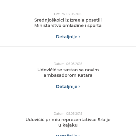
Datum: 07.05.2015
Srednjoškolci iz Izraela posetili
Ministarstvo omladine i sporta
Detaljnije
Datum: 06.05.2015
Udovičić se sastao sa novim
ambasadorom Katara
Detaljnije
Datum: 05.05.2015
Udovičić primio reprezentativce Srbije
u kajaku