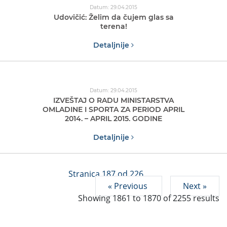
Datum: 29.04.2015
Udovičić: Želim da čujem glas sa
terena!
Detaljnije
Datum: 29.04.2015
IZVEŠTAJ O RADU MINISTARSTVA
OMLADINE I SPORTA ZA PERIOD APRIL
2014. – APRIL 2015. GODINE
Detaljnije
Stranica 187 od 226
« Previous
Next »
Showing
1861
to
1870
of
2255
results