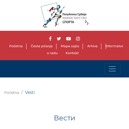
Početna
Česta pitanja
Mapa sajta
Arhiva
Informator
o radu
Kontakt
Vesti
Početna
Вести