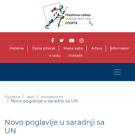
Početna
Česta pitanja
Mapa sajta
Arhiva
Informator
o radu
Kontakt
Početna
Vesti
Активности
Novo poglavlje u saradnji sa UN
Novo poglavlje u saradnji sa
UN