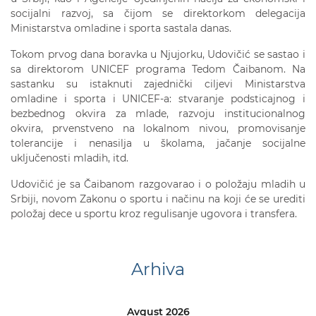
socijalni razvoj, sa čijom se direktorkom delegacija
Ministarstva omladine i sporta sastala danas.
Tokom prvog dana boravka u Njujorku, Udovičić se sastao i
sa direktorom UNICEF programa Tedom Čaibanom. Na
sastanku su istaknuti zajednički ciljevi Ministarstva
omladine i sporta i UNICEF-a: stvaranje podsticajnog i
bezbednog okvira za mlade, razvoju institucionalnog
okvira, prvenstveno na lokalnom nivou, promovisanje
tolerancije i nenasilja u školama, jačanje socijalne
uključenosti mladih, itd.
Udovičić je sa Čaibanom razgovarao i o položaju mladih u
Srbiji, novom Zakonu o sportu i načinu na koji će se urediti
položaj dece u sportu kroz regulisanje ugovora i transfera.
Arhiva
Avgust 2026