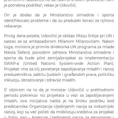
je potrebna podrška“, rekao je Udovičić.
On je dodao da je Ministarstvo omladine i sporta
identifikovalo probleme i da su preduzeti koraci za njihovo
rešavanje.
Prvog dana posete, Udovičić je obišao Misiju Srbije pri UN i
sastao se sa ambasadorom Milanom Milanovićem. Nakon
toga, ministra je primila direktorka UN programa za mlade
Nikola Šeferd, povodom zahteva Ministarstva omladine i
sporta da bude pilot zemlja/projekat za implementaciju
SWAP-a (United Nations System-wide Action Plan).
Projekat ima za cilj povećanje zapošljavanja mladih i razvoj
preduzetništva, zaštitu ljudskih i građanskih prava, političku
inkluziju, obrazovanje i zdravlje mladih.
S' obzirom na to da je ministar Udovičić u prethodnom
periodu pokrenuo niz projekata u vezi sa zapošljavanjem
mladih, ova inicijativa naišla je na široku podršku kod
predstavnika Organizacije Ujedinjenih nacija za industrijski
razvoj, koji su već počeli da mobilizuju sredstva za projekat
u Srbiji, kao i Agencije Ujedinjenih nacija za ekonomski i