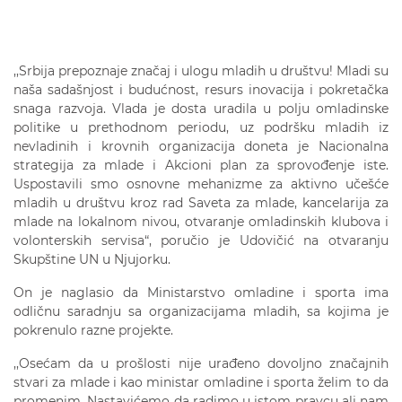
,,Srbija prepoznaje značaj i ulogu mladih u društvu! Mladi su
naša sadašnjost i budućnost, resurs inovacija i pokretačka
snaga razvoja. Vlada je dosta uradila u polju omladinske
politike u prethodnom periodu, uz podršku mladih iz
nevladinih i krovnih organizacija doneta je Nacionalna
strategija za mlade i Akcioni plan za sprovođenje iste.
Uspostavili smo osnovne mehanizme za aktivno učešće
mladih u društvu kroz rad Saveta za mlade, kancelarija za
mlade na lokalnom nivou, otvaranje omladinskih klubova i
volonterskih servisa“, poručio je Udovičić na otvaranju
Skupštine UN u Njujorku.
On je naglasio da Ministarstvo omladine i sporta ima
odličnu saradnju sa organizacijama mladih, sa kojima je
pokrenulo razne projekte.
,,Osećam da u prošlosti nije urađeno dovoljno značajnih
stvari za mlade i kao ministar omladine i sporta želim to da
promenim. Nastavićemo da radimo u istom pravcu ali nam