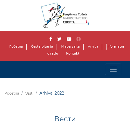
Početna
Česta pitanja
Mapa sajta
Arhiva
Informator
o radu
Kontakt
Arhiva: 2022
Početna
Vesti
Вести