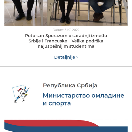
Datum: 31.01.2022
Potpisan Sporazum o saradnji između
Srbije i Francuske – Velika podrška
najuspešnijim studentima
Detaljnije