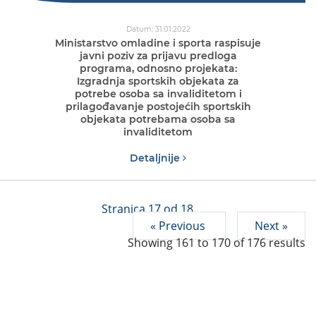
Datum: 31.01.2022
Ministarstvo omladine i sporta raspisuje
javni poziv za prijavu predloga
programa, odnosno projekata:
Izgradnja sportskih objekata za
potrebe osoba sa invaliditetom i
prilagođavanje postojećih sportskih
objekata potrebama osoba sa
invaliditetom
Detaljnije
Stranica 17 od 18
« Previous
Next »
Showing
161
to
170
of
176
results