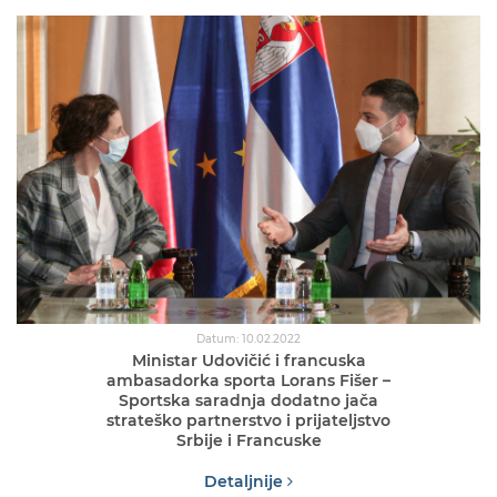
Datum: 10.02.2022
Ministar Udovičić i francuska
ambasadorka sporta Lorans Fišer –
Sportska saradnja dodatno jača
strateško partnerstvo i prijateljstvo
Srbije i Francuske
Detaljnije