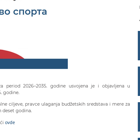
 za period 2026–2035. godine usvojena je i objavljena u
. godine.
lne ciljeve, pravce ulaganja budžetskih sredstava i mere za
 deset godina.
ovde
aći