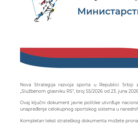
Nova Strategija razvoja sporta u Republici Srbiji
„Službenom glasniku RS”, broj 55/2026 od 23. juna 2026
Ovaj ključni dokument javne politike utvrđuje naciona
unapređenje celokupnog sportskog sistema u narednih
Kompletan tekst strateškog dokumenta možete pron