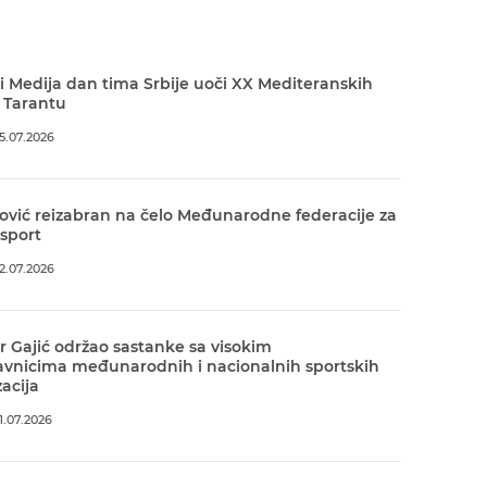
 Medija dan tima Srbije uoči XX Mediteranskih
 Tarantu
5.07.2026
ović reizabran na čelo Međunarodne federacije za
 sport
2.07.2026
r Gajić održao sastanke sa visokim
avnicima međunarodnih i nacionalnih sportskih
acija
.07.2026