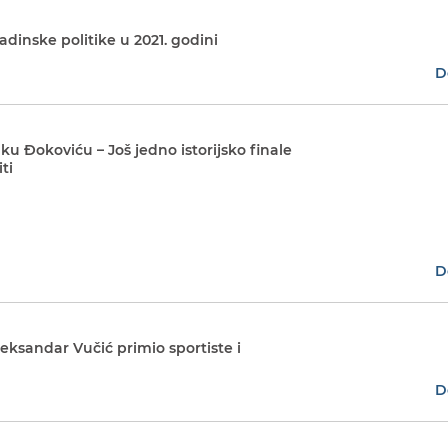
adinske politike u 2021. godini
D
ku Đokoviću – Još jedno istorijsko finale
ti
D
eksandar Vučić primio sportiste i
D