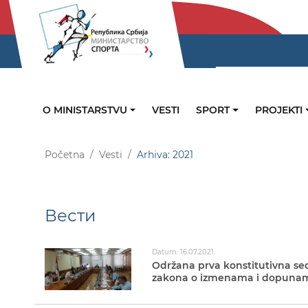
O MINISTARSTVU
VESTI
SPORT
PROJEKTI
Početna
Vesti
Arhiva: 2021
Вести
Datum: 16.07.2021
Održana prva konstitutivna se
zakona o izmenama i dopunam