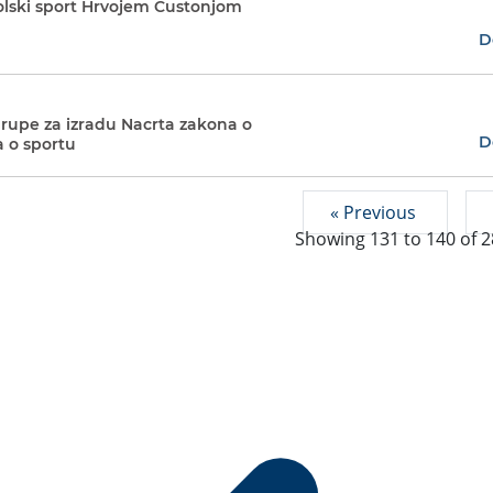
lski sport Hrvojem Čustonjom
D
rupe za izradu Nacrta zakona o
D
 o sportu
« Previous
Showing
131
to
140
of
2