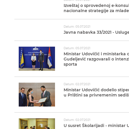
Izveštaj o sprovedenoj e-konsul
nacionalne strategije za mlade
Datum: 05.07.2021
Javna nabavka 33/2021 - Uslug
Datum: 05.07.2021
Ministar Udovičić i ministarka 
Gudeljević razgovarali o intenz
sporta
Datum: 02.07.2021
Ministar Udovičić dodelio stip
u Prištini sa privremenim sedi
Datum: 02.07.2021
U susret Školarijadi - minista