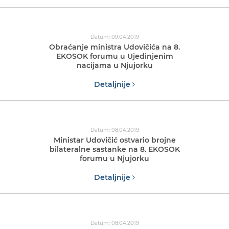
Datum: 09.04.2019
Obraćanje ministra Udovičića na 8.
EKOSOK forumu u Ujedinjenim
nacijama u Njujorku
Detaljnije
Datum: 08.04.2019
Ministar Udovičić ostvario brojne
bilateralne sastanke na 8. EKOSOK
forumu u Njujorku
Detaljnije
Datum: 08.04.2019