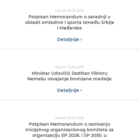
Datum: 15.04.2019
Potpisan Memorandum o saradnji u
oblasti omladine i sporta između Srbije
i Mađarske
Detaljnije
Datum: 13.04.2019
Ministar Udovičić čestitao Viktoru
Nemešu osvajanje bronzane medalje
Detaljnije
Datum: 13.04.2019
Potpisan Memorandum o osnivanju
Inicijalnog organizacionog komiteta za
organizaciju EP 2028. i SP 2030. u