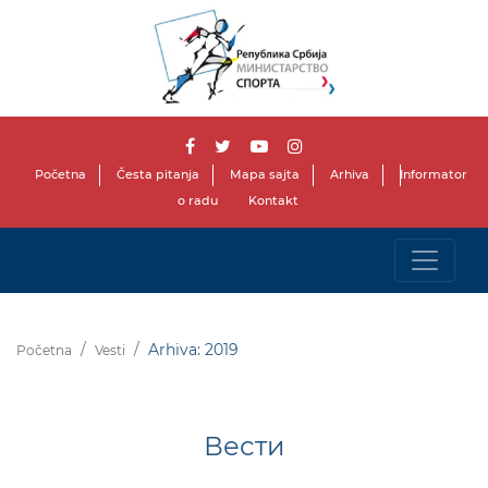
Početna
Česta pitanja
Mapa sajta
Arhiva
Informator
o radu
Kontakt
Arhiva: 2019
Početna
Vesti
Вести