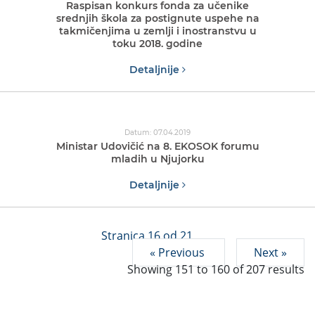
Raspisan konkurs fonda za učenike
srednjih škola za postignute uspehe na
takmičenjima u zemlji i inostranstvu u
toku 2018. godine
Detaljnije
Datum: 07.04.2019
Ministar Udovičić na 8. EKOSOK forumu
mladih u Njujorku
Detaljnije
Stranica 16 od 21
« Previous
Next »
Showing
151
to
160
of
207
results