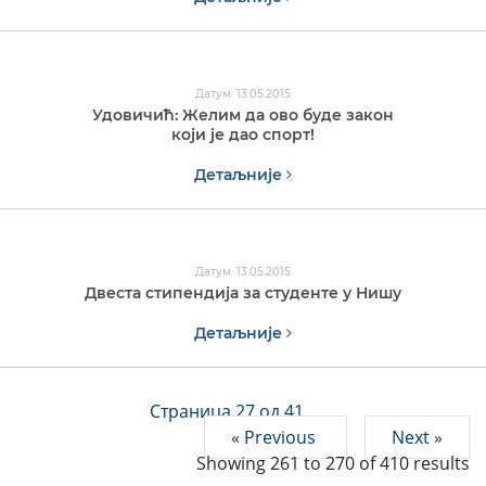
Датум: 13.05.2015
Удовичић: Желим да ово буде закон
који је дао спорт!
Детаљније
Датум: 13.05.2015
Двеста стипендија за студенте у Нишу
Детаљније
Страница 27 од 41
« Previous
Next »
Showing
261
to
270
of
410
results