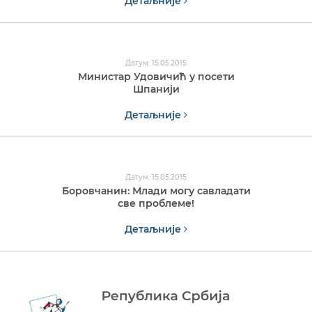
Детаљније
Датум: 15.05.2015
Министар Удовичић у посети
Шпанији
Детаљније
Датум: 15.05.2015
Боровчанин: Млади могу савладати
све проблеме!
Детаљније