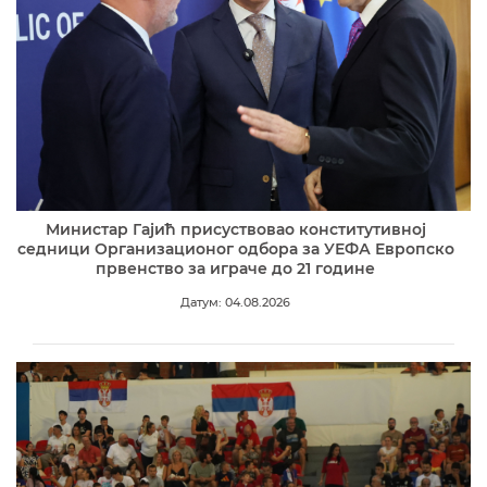
Министар Гајић присуствовао конститутивној
седници Организационог одбора за УЕФА Европско
првенство за играче до 21 године
Датум: 04.08.2026