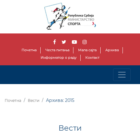
Почетна
Честа питања
Мапа сајта
Архива
Информатор о раду
Контакт
Архива: 2015
Почетна
Вести
Вести