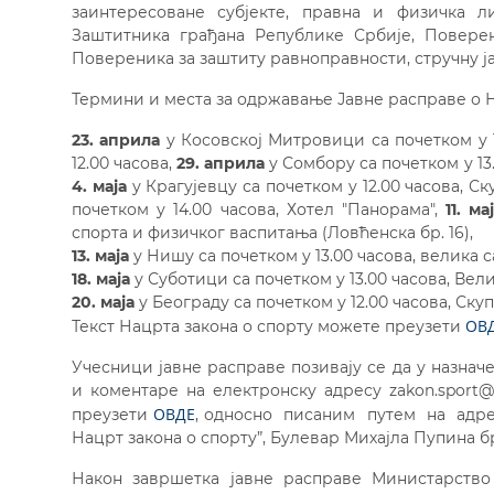
заинтересоване субјекте, правна и физичка ли
Заштитника грађана Републике Србије, Поверен
Повереника за заштиту равноправности, стручну ј
Термини и места за одржавање Јавне расправе о На
23. априла
у Косовској Митровици са почетком у 1
12.00 часова,
29. априла
у Сомбору са почетком у 13
4. маја
у Крагујевцу са почетком у 12.00 часова, Ск
почетком у 14.00 часова, Хотел "Панорама",
11. ма
спорта и физичког васпитања (Ловћенска бр. 16),
13. маја
у Нишу са почетком у 13.00 часова, велика
18. маја
у Суботици са почетком у 13.00 часова, Вели
20. маја
у Београду са почетком у 12.00 часова, Ск
ОВ
Текст Нацрта закона о спорту можете преузети
Учесници јавне расправе позивају се да у назнач
и коментаре на електронску адресу zakon.sport
ОВДЕ
преузети
, односно писаним путем на адре
Нацрт закона о спорту”, Булевар Михајла Пупина бро
Након завршетка јавне расправе Министарство