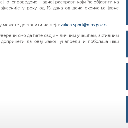
ј о спроведеној јавној расправи који ће објавити на
ајкасније у року од 15 дана од дана окончања јавне
zakon.sport@mos.gov.rs
у можете доставити на мејл:
.
, уверени смо да ћете својим личним учешћем, активним
 допринети да овај Закон унапреди и побољша наш