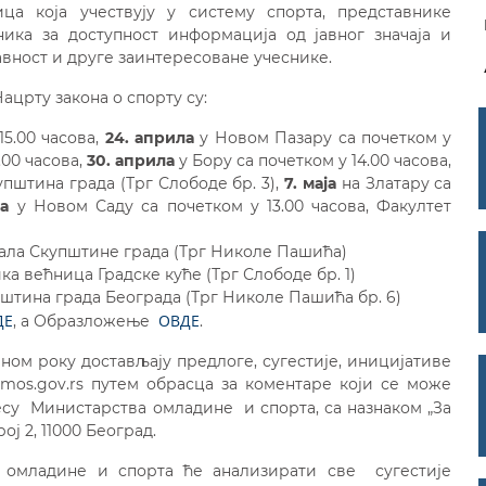
ца која учествују у систему спорта, представнике
ика за доступност информација од јавног значаја и
авност и друге заинтересоване учеснике.
црту закона о спорту су:
5.00 часова,
24. априла
у Новом Пазару са почетком у
.00 часова,
30. априла
у Бору са почетком у 14.00 часова,
упштина града (Трг Слободе бр. 3),
7. маја
на Златару са
ја
у Новом Саду са почетком у 13.00 часова, Факултет
 сала Скупштине града (Трг Николе Пашића)
ка већница Градске куће (Трг Слободе бр. 1)
упштина града Београда (Трг Николе Пашића бр. 6)
ДЕ
ОВДЕ
, а Образложење
.
еном року достављају предлоге, сугестије, иницијативе
@mos.gov.rs путем обрасца за коментаре који се може
су Министарства омладине и спорта, са назнаком „За
ј 2, 11000 Београд.
 омладине и спорта ће анализирати све сугестије