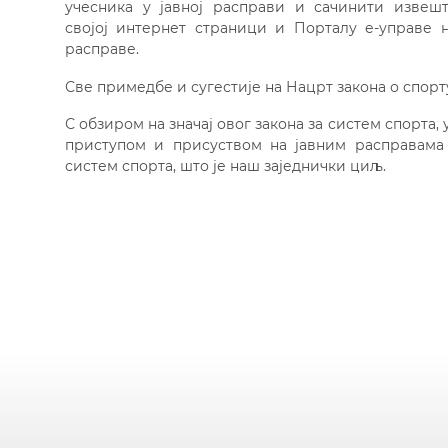
учесника у јавној расправи и сачинити извешта
својој интернет страници и Порталу е-управе н
расправе.
Све примедбе и сугестије на Нацрт закона о спорт
С обзиром на значај овог закона за систем спорта
приступом и присуством на јавним расправама
систем спорта, што је наш заједнички циљ.