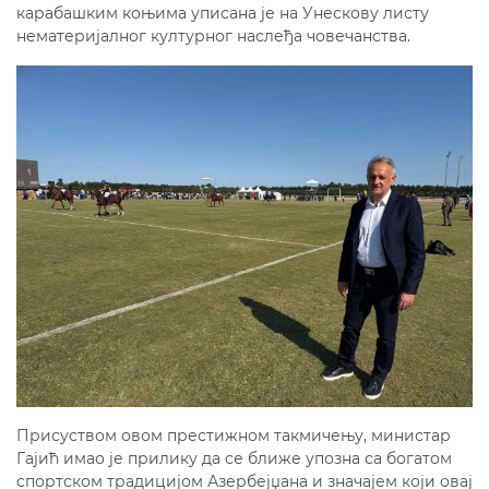
карабашким коњима уписана је на Унескову листу
нематеријалног културног наслеђа човечанства.
Присуством овом престижном такмичењу, министар
Гајић имао је прилику да се ближе упозна са богатом
спортском традицијом Азербејџана и значајем који овај