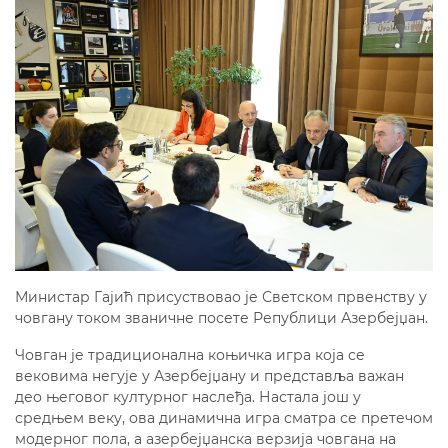
Министар Гајић присуствовао је Светском првенству у
човгану током званичне посете Републици Азербејџан.
Човган је традиционална коњичка игра која се
вековима негује у Азербејџану и представља важан
део његовог културног наслеђа. Настала још у
средњем веку, ова динамична игра сматра се претечом
модерног пола, а азербејџанска верзија човгана на