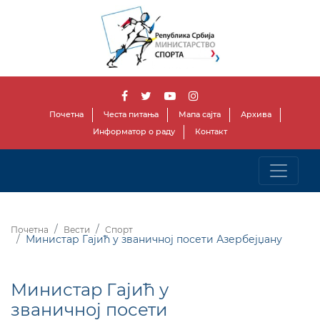
Почетна
Честа питања
Мапа сајта
Архива
Информатор о раду
Контакт
Почетна
Вести
Спорт
Министар Гајић у званичној посети Азербејџану
Министар Гајић у
званичној посети