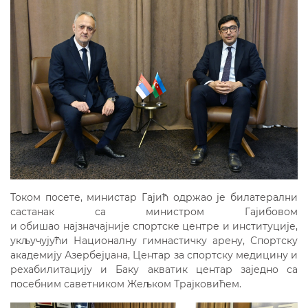
Током посете, министар Гајић одржао је билатерални
састанак са министром Гајибовом
и обишао најзначајније спортске центре и институције,
укључујући Националну гимнастичку арену, Спортску
академију Азербејџана, Центар за спортску медицину и
рехабилитацију и Баку акватик центар заједно са
посебним саветником Жељком Трајковићем.