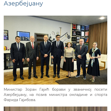
Азербејџану
Министар Зоран Гајић борави у званичној посети
Азербејџану, на позив министра омладине и спорта
Фарида Гајибова.