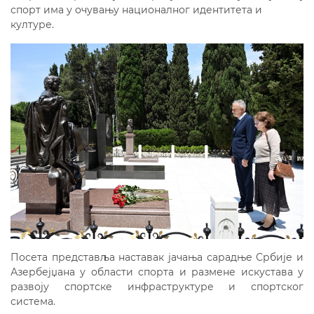
спорт има у очувању националног идентитета и
културе.
Посета представља наставак јачања сарадње Србије и
Азербејџана у области спорта и размене искустава у
развоју спортске инфраструктуре и спортског
система.