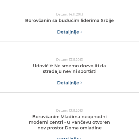
Datum: 14.11.2013
Borovčanin sa budućim liderima Srbije
Detaljnije
Datum: 13.11.2013
Udovičić: Ne smemo dozvoliti da
stradaju nevini sportisti
Detaljnije
Datum: 13.11.2013
Borovčanin: Mladima neophodni
moderni centri - u Pančevu otvoren
nov prostor Doma omladine