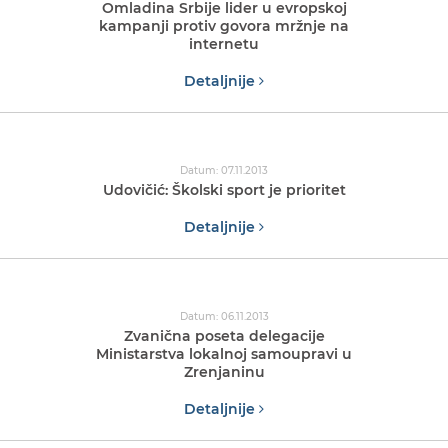
Omladina Srbije lider u evropskoj
kampanji protiv govora mržnje na
internetu
Detaljnije
Datum: 07.11.2013
Udovičić: Školski sport je prioritet
Detaljnije
Datum: 06.11.2013
Zvanična poseta delegacije
Ministarstva lokalnoj samoupravi u
Zrenjaninu
Detaljnije