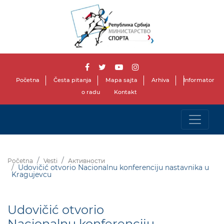
Početna
Česta pitanja
Mapa sajta
Arhiva
Informator
o radu
Kontakt
Početna
Vesti
Активности
Udovičić otvorio Nacionalnu konferenciju nastavnika u
Kragujevcu
Udovičić otvorio
Nacionalnu konferenciju