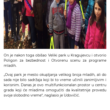
On je nakon toga obišao Veliki park u Kragujevcu i otvorio
Poligon za bezbednost i Otvorenu scenu za programe
mladih.
„Ovaj park je mesto okupljanja velikog broja mladih, ali do
sada nije bilo sadržaja koji bi to vreme učinili zanimljivim i
korisnim. Danas je ovo multifunkcionalan prostor u centru
grada koji će mladima omogućiti da kvalitetnije provedu
svoje slobodno vreme“, naglasio je Udovičić.