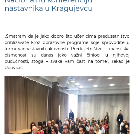
nastavnika u Kragujevcu
„Smatram da je jako dobro što učenicima preduzetništvo
približavate kroz obrazovne programe koje sprovodite u
formi vannastavnih aktivnosti. Preduzetništvo i finansijska
pismenost su danas jako važni činioci u njihovoj
budućnosti, stoga – svaka vam čast na tome“, rekao je
Udovičić.