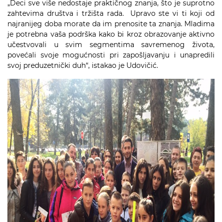
„Deci sve više nedostaje praktičnog znanja, što je suprotno
zahtevima društva i tržišta rada. Upravo ste vi ti koji od
najranijeg doba morate da im prenosite ta znanja. Mladima
je potrebna vaša podrška kako bi kroz obrazovanje aktivno
učestvovali u svim segmentima savremenog života,
povećali svoje mogućnosti pri zapošljavanju i unapredili
svoj preduzetnički duh“, istakao je Udovičić.