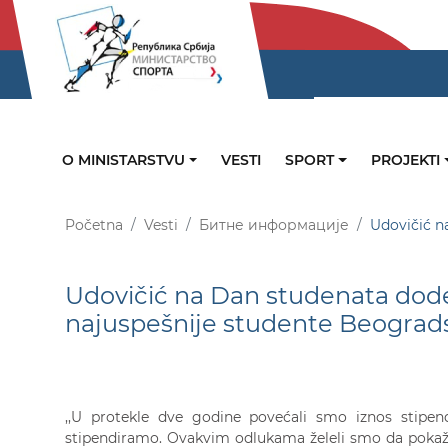
O MINISTARSTVU
VESTI
SPORT
PROJEKTI
Početna
Vesti
Битне информације
Udovičić n
Udovičić na Dan studenata dodel
najuspešnije studente Beograds
,,U protekle dve godine povećali smo iznos stipend
stipendiramo. Ovakvim odlukama želeli smo da pokaže