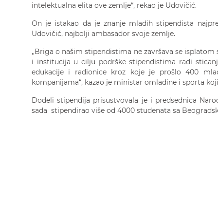
intelektualna elita ove zemlje“, rekao je Udovičić.
On je istakao da je znanje mladih stipendista najpre
Udovičić, najbolji ambasador svoje zemlje.
,,Briga o našim stipendistima ne završava se isplatom 
i institucija u cilju podrške stipendistima radi stic
edukacije i radionice kroz koje je prošlo 400 ml
kompanijama“, kazao je ministar omladine i sporta koji
Dodeli stipendija prisustvovala je i predsednica Nar
sada stipendirao više od 4000 studenata sa Beogradsk