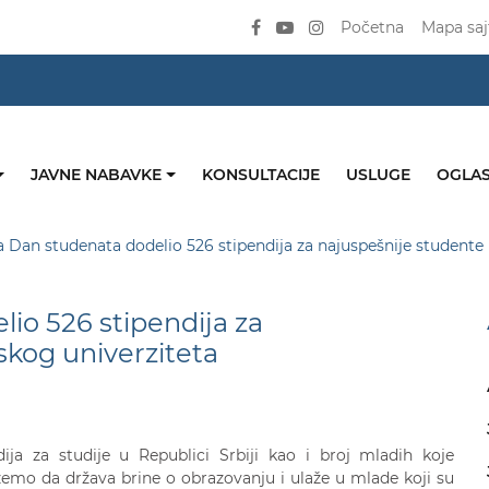
Početna
Mapa saj
JAVNE NABAVKE
KONSULTACIJE
USLUGE
OGLAS
a Dan studenata dodelio 526 stipendija za najuspešnije student
io 526 stipendija za
kog univerziteta
ija za studije u Republici Srbiji kao i broj mladih koje
mo da država brine o obrazovanju i ulaže u mlade koji su