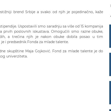
stižniji brend Srbije a svako od njih je pojedinačno, kaže
stipendije. Uspostavili smo saradnju sa više od 15 kompanija
anja prvih poslovnih iskustava. Omogućili smo razne obuke,
adih, a trećina njih je nakon obuke dobila posao u tim
 je i predsednik Fonda za mlade talente.
odne skupštine Maja Gojković. Fond za mlade talente je do
og univerziteta.