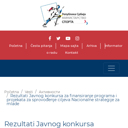
Početna
Česta pitanja
Mapa sajta
Arhiva
Informator
o radu
Kontakt
Početna
Vesti
Активности
Rezultati Javnog konkursa za finansiranje programa i
projekata za sprovođenje ciljeva Nacionalne strategije za
mlade
Rezultati Javnog konkursa