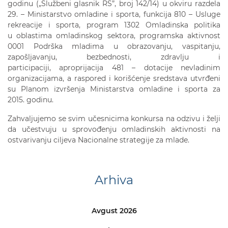
godinu („Službeni glasnik RS”, broj 142/14) u okviru razdela
29. – Ministarstvo omladine i sporta, funkcija 810 – Usluge
rekreacije i sporta, program 1302 Omladinska politika
u oblastima omladinskog sektora, programska aktivnost
0001 Podrška mladima u obrazovanju, vaspitanju,
zapošljavanju, bezbednosti, zdravlju i
participaciji, aproprijacija 481 – dotacije nevladinim
organizacijama, a raspored i korišćenje sredstava utvrđeni
su Planom izvršenja Ministarstva omladine i sporta za
2015. godinu.
Zahvaljujemo se svim učesnicima konkursa na odzivu i želji
da učestvuju u sprovođenju omladinskih aktivnosti na
ostvarivanju ciljeva Nacionalne strategije za mlade.
Arhiva
Avgust 2026