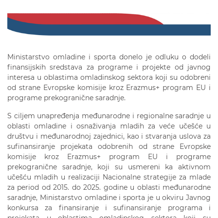
Ministarstvo omladine i sporta donelo je odluku o dodeli
finansijskih sredstava za programe i projekte od javnog
interesa u oblastima omladinskog sektora koji su odobreni
od strane Evropske komisije kroz Erazmus+ program EU i
programe prekogranične saradnje.
S ciljem unapređenja međunarodne i regionalne saradnje u
oblasti omladine i osnaživanja mladih za veće učešće u
društvu i međunarodnoj zajednici, kao i stvaranja uslova za
sufinansiranje projekata odobrenih od strane Evropske
komisije kroz Erazmus+ program EU i programe
prekogranične saradnje, koji su usmereni ka aktivnom
učešću mladih u realizaciji Nacionalne strategije za mlade
za period od 2015. do 2025. godine u oblasti međunarodne
saradnje, Ministarstvo omladine i sporta je u okviru Javnog
konkursa za finansiranje i sufinansiranje programa i
projekata u oblastima omladinskog sektora koji su