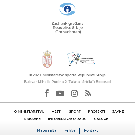
Zaštitnik građana
Republike Srbije
(Ombudsman)
© 2020. Ministarstvo sporta Republike Srbije
Bulevar Mihajla Pupina 2 (Palata “Srbija”) Beograd
O MINISTARSTVU
VESTI
SPORT
PROJEKTI
JAVNE
NABAVKE
INFORMATOR O RADU
USLUGE
Mapa sajta
Arhiva
Kontakt