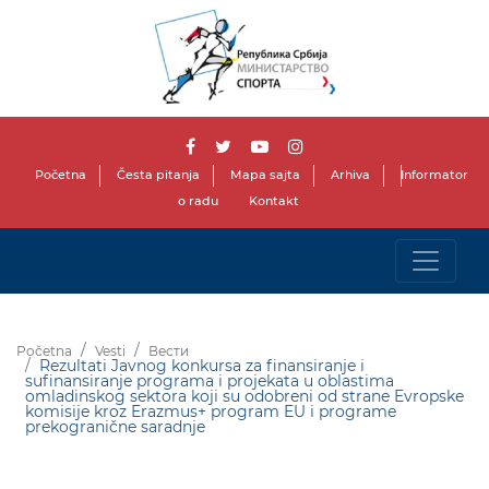
Početna
Česta pitanja
Mapa sajta
Arhiva
Informator
o radu
Kontakt
Početna
Vesti
Вести
Rezultati Javnog konkursa za finansiranje i
sufinansiranje programa i projekata u oblastima
omladinskog sektora koji su odobreni od strane Evropske
komisije kroz Erazmus+ program EU i programe
prekogranične saradnje