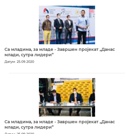
Са младима, за младе - Завршен пројекат „Данас
млади, сутра лидери”
Датум: 25.09.2020
Са младима, за младе - Завршен пројекат „Данас
млади, сутра лидери”
Датум: 25.09.2020