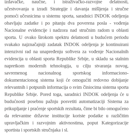
izdavačke, naučne, i istraživačko-razvojne delatnosti,
učestvovanja u izradi Strategije i davanja mišljenja i stručne
pomoći učesnicima u sistemu sporta, saradnici INDOK odeljenja
obavljaju zadatke i po pitanju dva poverena posla - vođenja
Nacionalne evidencije i nadzora nad stručnim radom u oblasti
sporta. U ovako širokom spektru delatnosti u budućem periodu
svakako najznačajniji zadatak INDOK odeljenja je kontinuirani
intenzivni rad na unapređenju softvera za vođenje Nacionalnih
evidencija u oblasti sporta Republike Srbije, u skladu sa stalnim
napretkom modernih tehnologija, u cilju stvaranja novog,
savremenog nacionalnog sportskog informaciono-
dokumentacionog sistema koji će omogućiti redovno dobijanje
relevantnih i potpunih informacija o svim činiocima sistema sporta
Republike Srbije. Pored toga, saradnici INDOK odeljenja će u
budućnosti posebnu pažnju posvetiti automatizaciji Sistema za
prik
u
pljanje i praćenje sportskih rezultata, čime bi bilo omogućeno
da relevantne državne institucije koriste podatke u različitim
upravljačkim i razvojnim aktivnostima, poput Kategorizacije
sportista i sportskih stručnjaka i sl.