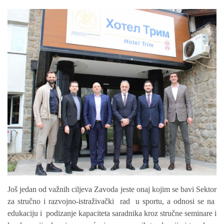
Još jedan od važnih ciljeva Zavoda jeste onaj kojim se bavi Sektor
za stru
č
no i razvojno-istra
ž
iva
č
ki rad u sportu
, a odnosi se na
e
dukacij
u
i podizanje kapaciteta saradnika kroz stru
č
ne seminare i