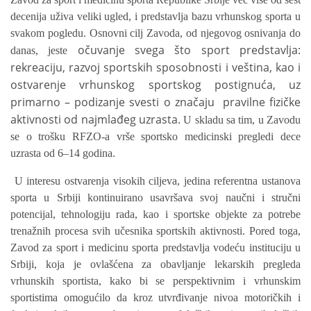
decenija uživa veliki ugle
d, i predstavlja
baz
u
vrhunskog sport
a
u
svakom pogledu.
Osnovni cilj
Zavoda, od
njegovog osnivanja
do
očuvanje svega što sport predstavlja:
danas, je
ste
rekreaciju, razvoj sportskih sposobnosti i veština, kao i
ostvarenje vrhunskog sportskog postignuća, uz
primarno – podizanje svesti o značaju pravilne fizičke
aktivnosti od najmlađeg uzrasta.
U skladu sa tim, u Zavodu
se o trošku RFZO-a vrše sportsko medicinski pregledi dece
uzrasta od 6–14 godina.
U interesu ostvarenja visokih ciljeva,
jedina referentna
ustanova
sporta u Srbiji kontinuirano usavršava svoj naučni i stručni
potencijal, tehnologiju rada, kao i sportske objekte za potrebe
trenažnih procesa svih učesnika sportskih aktivnosti
.
Pored toga,
Zavod za sport i medicinu sporta predstavlja vodeću
institucij
u
u
Srbiji
, koja je ovlašćena
za
obavljanje
lekarskih
pregleda
vrhunskih
sportista
, kako bi se
perspektivnim i vrhunskim
sportistima
omogućilo
da kroz utvrđivanje nivoa motoričkih i