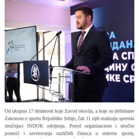
Od ukupno 17 delatnosti koje Zavod obavlja,
a koj
e
su definisan
e
Zakonom o sportu
Republike Srbije
, čak 11 njih realizuju sportski
stručnjaci INDOK odeljenja.
P
ored organizacione i stručne
pomoći i savetovanja različitih činioca u sistemu sporta,