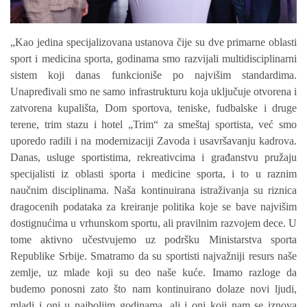
„Kao jedina specijalizovana ustanova čije su dve primarne oblasti
sport i medicina sporta, godinama smo razvijali multidisciplinarni
sistem koji danas funkcioniše po najvišim standardima.
Unapređivali smo ne samo infrastrukturu koja uključuje otvorena i
zatvorena kupališta, Dom sportova, teniske, fudbalske i druge
terene, trim stazu i hotel „Trim“ za smeštaj sportista, već smo
uporedo radili i na modernizaciji Zavoda i usavršavanju kadrova.
Danas, usluge sportistima, rekreativcima i građanstvu pružaju
specijalisti iz oblasti sporta i medicine sporta, i to u raznim
naučnim disciplinama. Naša kontinuirana istraživanja su riznica
dragocenih podataka za kreiranje politika koje se bave najvišim
dostignućima u vrhunskom sportu, ali pravilnim razvojem dece. U
tome aktivno učestvujemo uz podršku Ministarstva sporta
Republike Srbije. Smatramo da su sportisti najvažniji resurs naše
zemlje, uz mlade koji su deo naše kuće. Imamo razloge da
budemo ponosni zato što nam kontinuirano dolaze novi ljudi,
mladi i oni u najboljim godinama, ali i oni koji nam se iznova