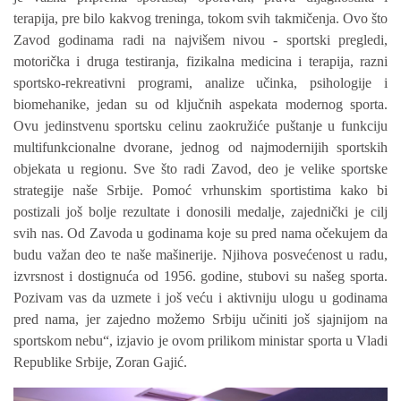
terapija, pre bilo kakvog treninga, tokom svih takmičenja. Ovo što
Zavod godinama radi na najvišem nivou - sportski pregledi,
motorička i druga testiranja, fizikalna medicina i terapija, razni
sportsko-rekreativni programi, analize učinka, psihologije i
biomehanike, jedan su od ključnih aspekata modernog sporta.
Ovu jedinstvenu sportsku celinu zaokružiće puštanje u funkciju
multifunkcionalne dvorane, jednog od najmodernijih sportskih
objekata u regionu. Sve što radi Zavod, deo je velike sportske
strategije naše Srbije. Pomoć vrhunskim sportistima kako bi
postizali još bolje rezultate i donosili medalje, zajednički je cilj
svih nas. Od Zavoda u godinama koje su pred nama očekujem da
budu važan deo te naše mašinerije. Njihova posvećenost u radu,
izvrsnost i dostignuća od 1956. godine, stubovi su našeg sporta.
Pozivam vas da uzmete i još veću i aktivniju ulogu u godinama
pred nama, jer zajedno možemo Srbiju učiniti još sjajnijom na
sportskom nebu“, izjavio je ovom prilikom ministar sporta
u Vladi
Republike Srbije, Zoran Gajić.