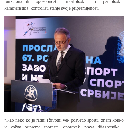
funkcionalnih sposobnosti, morfoloških i psiholoških
karakteristika
,
kontrolišu stanje svoje pripremljenosti.
“Kao neko ko je radni i životni vek posvetio sportu, znam koliko
je važna priprema sportista, oporavak, prava dijagnostika i