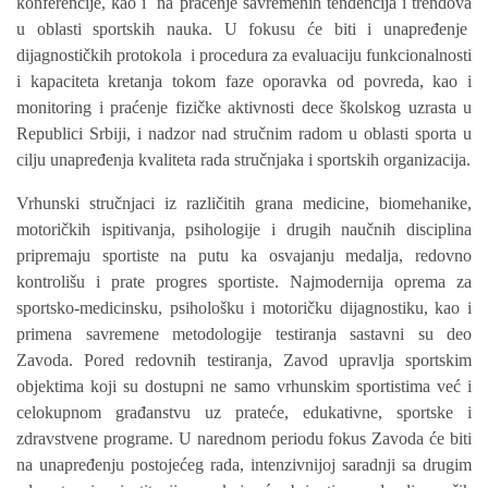
konferencije
,
kao i
na
pra
ćenje
savremenih tendencija i trendova
u oblasti sportskih nauka
. U fokusu će biti i u
napređenje
dijagnosti
č
kih protokola
i
procedura za evaluaciju funkcionalnosti
i kapaciteta kretanja tokom faze oporavka od povreda
, kao i
m
onitoring
i
pra
ć
enje fizi
č
ke aktivnosti dece
š
kolskog uzrasta u
Republici Srbiji
, i n
a
dz
or nad stručnim radom u oblasti sporta u
cilju unapređenja kvalitet
a
rada
stručnjaka i
sportskih organizacija
.
Vrhunski stručnjaci iz raz
ličitih
grana medicine, biomehanike,
motoričkih ispitivanja, psihologije i drugih naučnih disciplina
pripremaju sportiste na putu ka osvajanju medalja, redovno
kontrolišu i prate progres sportiste.
Najmodernija oprema za
sportsko-medicinsku, psihološku i motoričku dijagnostiku, kao i
primena savremene metodologije testiranja sastavni su deo
Zavoda.
Pored redovnih testiranja, Zavod upravlja sportskim
objektima koji su dostupni ne samo vrhunskim sportistima već i
celokupnom građanstvu uz prateće, edukativne, sportske i
zdravstvene programe.
U narednom periodu fokus
Zavoda će biti
na unapređenju postojećeg rada, intenzivnijoj saradnji sa drugim