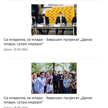
Са младима, за младе - Завршен пројекат „Данас
млади, сутра лидери”
Датум: 25.09.2020
Са младима, за младе - Завршен пројекат „Данас
млади, сутра лидери”
Датум: 25.09.2020