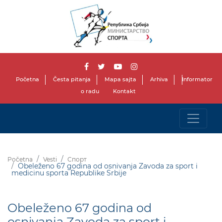
Početna
Česta pitanja
Mapa sajta
Arhiva
Informator
o radu
Kontakt
Početna
Vesti
Спорт
Obeleženo 67 godina od osnivanja Zavoda za sport i
medicinu sporta Republike Srbije
Obeleženo 67 godina od
osnivanja Zavoda za sport i