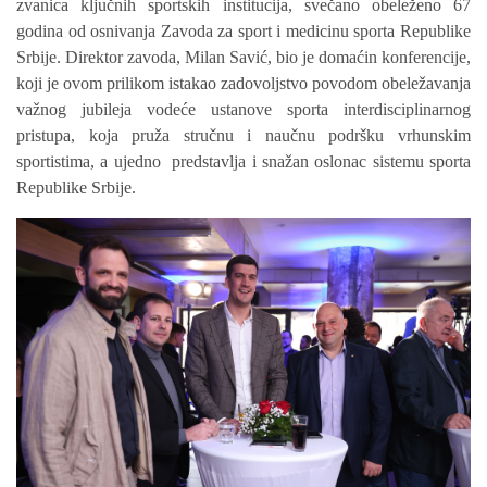
zvanica ključnih sportskih institucija, svečano obeleženo 67
godina od osnivanja Zavoda za sport i medicinu sporta Republike
Srbije. Direktor zavoda, Milan Savić, bio je domaćin konferencije,
koji je ovom prilikom istakao zadovoljstvo povodom obeležavanja
važnog jubileja vodeć
e
ustanov
e
sporta interdisciplinarnog
pristupa,
koja
pruža stručnu i naučnu podršku vrhunskim
sportistima, a ujedno predstavlja i snažan oslonac sistemu sporta
Republike Srbije.