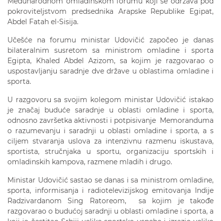
Međunarodnom omladinskom forumu koji se održava pod
pokroviteljstvom predsednika Arapske Republike Egipat,
Abdel Fatah el-Sisija.
Učešće na forumu ministar Udovičić započeo je danas
bilateralnim susretom sa ministrom omladine i sporta
Egipta, Khaled Abdel Azizom, sa kojim je razgovarao o
uspostavljanju saradnje dve države u oblastima omladine i
sporta.
U razgovoru sa svojim kolegom ministar Udovičić istakao
je značaj buduće saradnje u oblasti omladine i sporta,
odnosno završetka aktivnosti i potpisivanje Memoranduma
o razumevanju i saradnji u oblasti omladine i sporta, a s
ciljem stvaranja uslova za intenzivnu razmenu iskustava,
sportista, stručnjaka u sportu, organizaciju sportskih i
omladinskih kampova, razmene mladih i drugo.
Ministar Udovičić sastao se danas i sa ministrom omladine,
sporta, informisanja i radiotelevizijskog emitovanja Indije
Radzivardanom Sing Ratoreom, sa kojim je takođe
razgovarao o budućoj saradnji u oblasti omladine i sporta, a