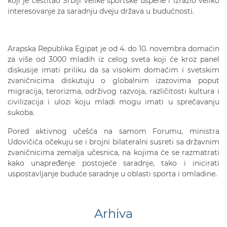
koji je čestitao Srbiji velike sportske uspehe i izrazio veliko
interesovanje za saradnju dveju država u budućnosti.
Arapska Republika Egipat je od 4. do 10. novembra domaćin
za više od 3000 mladih iz celog sveta koji će kroz panel
diskusije imati priliku da sa visokim domaćim i svetskim
zvaničnicima diskutuju o globalnim izazovima poput
migracija, terorizma, održivog razvoja, različitosti kultura i
civilizacija i ulozi koju mladi mogu imati u sprečavanju
sukoba.
Pored aktivnog učešća na samom Forumu, ministra
Udovičića očekuju se i brojni bilateralni susreti sa državnim
zvaničnicima zemalja učesnica, na kojima će se razmatrati
kako unapređenje postojeće saradnje, tako i inicirati
uspostavljanje buduće saradnje u oblasti sporta i omladine.
Arhiva