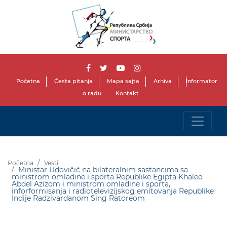
Početna
Česta pitanja
Mapa sajta
Arhiva
Informator
o radu
Kontakt
Početna
Vesti
Ministar Udovičić na bilateralnim sastancima sa
ministrom omladine i sporta Republike Egipta Khaled
Abdel Azizom i ministrom omladine i sporta,
inforformisanja i radiotelevizijskog emitovanja Republike
Indije Radzivardanom Sing Ratoreom