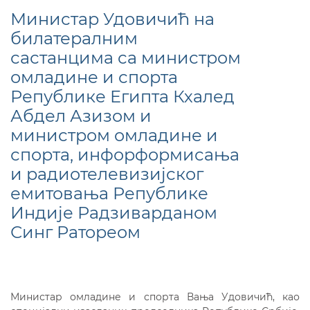
Министар Удовичић на
билатералним
сaстанцима са министром
омладине и спорта
Републике Египта Кхалед
Абдел Азизом и
министром омладине и
спорта, инфорформисања
и радиотелевизијског
емитовања Републике
Индије Радзиварданом
Синг Ратореом
Министар омладине и спорта Вања Удовичић, као