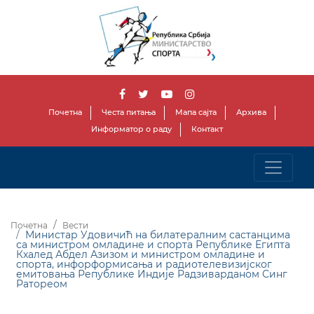
Почетна
Честа питања
Мапа сајта
Архива
Информатор о раду
Контакт
Почетна
Вести
Министар Удовичић на билатералним сaстанцима
са министром омладине и спорта Републике Египта
Кхалед Абдел Азизом и министром омладине и
спорта, инфорформисања и радиотелевизијског
емитовања Републике Индије Радзиварданом Синг
Ратореом