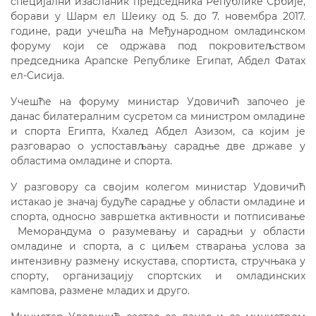
специјални изасланик председника Републике Србије,
борави у Шарм ел Шеику од 5. до 7. новембра 2017.
године, ради учешћа на Међународном омладинском
форуму који се одржава под покровитељством
председника Арапске Републике Египат, Абдел Фатах
ел-Сисија.
Учешће на форуму министар Удовичић започео је
данас билатералним сусретом са министром омладине
и спорта Египта, Кхалед Абдел Азизом, са којим је
разговарао о успостављању сарадње две државе у
областима омладине и спорта.
У разговору са својим колегом министар Удовичић
истакао је значај будуће сарадње у области омладине и
спорта, односно завршетка активности и потписивање
Меморандума о разумевању и сарадњи у области
омладине и спорта, а с циљем стварања услова за
интензивну размену искустава, спортиста, стручњака у
спорту, oрганизацију спортских и омладинских
кампова, размене младих и друго.