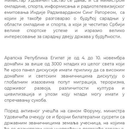
Министар Удовичић састао се данас и са министром
омладине, спорта, информисања и радиотелевизијског
емитовања Индије Радзиварданом Синг Ратореом, са
којим је такође разговарао о будућој сарадњи у
области омладине и спорта, а који је честитао Србији
велике спортске успехе и изразио велико
интересовање за сарадњу двеју држава у будућности.
Арапска Република Египат је од 4. до 10. новембра
домаћин за више од 3000 младих из целог света који
ће кроз панел дискусије имати прилику да са високим
домаћим и светским званичницима дискутују о
глобалним изазовима попут миграција, тероризма,
одрживог развоја, различитости култура и
цивилизација и улози коју млади могу имати у
спречавању сукоба.
Поред активног учешћа на самом Форуму, министра
Удовичића очекују се и бројни билатерални сусрети са
државним званичницима земаља учесница, на којима