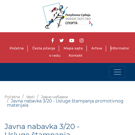
Početna
Česta pitanja
Mapa sajta
Arhiva
Informator
o radu
Kontakt
Početna
Vesti
Јавне набавке
Javna nabavka 3/20 - Usluge štampanja promotivnog
materijala
Javna nabavka 3/20 -
Usluge štampanja