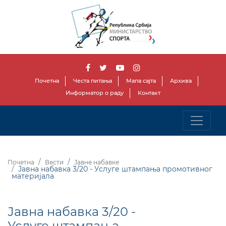
Почетна
Честа питања
Мапа сајта
Архива
Информатор о раду
Контакт
Почетна
Вести
Јавне набавке
Јавна набавка 3/20 - Услуге штампања промотивног
материјала
Јавна набавка 3/20 -
Услуге штампања