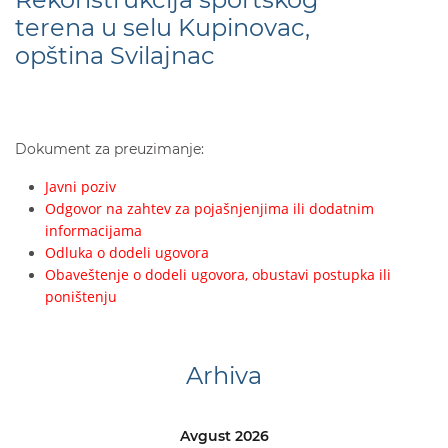
terena u selu Kupinovac,
opština Svilajnac
Dokument za preuzimanje:
Javni poziv
Odgovor na zahtev za pojašnjenjima ili dodatnim
informacijama
Odluka o dodeli ugovora
Obaveštenje o dodeli ugovora, obustavi postupka ili
poništenju
Arhiva
Avgust 2026