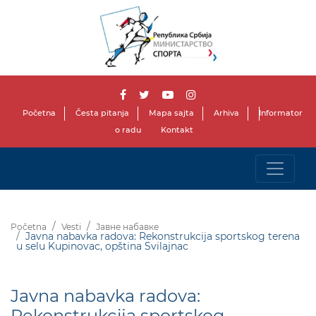
Početna
Česta pitanja
Mapa sajta
Arhiva
Informator
o radu
Kontakt
Početna
Vesti
Јавне набавке
Javna nabavka radova: Rekonstrukcija sportskog terena
u selu Kupinovac, opština Svilajnac
Javna nabavka radova:
Rekonstrukcija sportskog