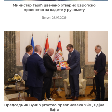
Министар Гајић цвечано отварио Европско
првенство за кадете у рукомету
Датум: 29.07.2026
Председник Вучић угостио првог човека УФЦ Дејна
Вајта