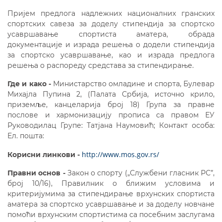
Пријем предлога надлежних националних гранских
спортских савеза за доделу стипендија за спортско
усавршавање спортиста аматера, обрада
документације и израда решења о додели стипендија
за спортско усавршавање, као и израда предлога
решења о распореду средстава за стипендирање.
Где и како -
Министарство омладине и спорта, Булевар
Михајла Пупина 2, (Палата Србија, источно крило,
приземље, канцеларија број 18) Група за правне
послове и хармонизацију прописа са правом ЕУ
Руководилац Групе: Татјана Наумовић; Контакт особа:
Eл. пошта:
http://www.mos.gov.rs/
Корисни линкови -
Правни основ -
Закон о спорту („Службени гласник РС”,
број 10/16), Правилник о ближим условима и
критеријумима за стипендирање врхунских спортиста
аматера за спортско усавршавање и за доделу новчане
помоћи врхунским спортистима са посебним заслугама