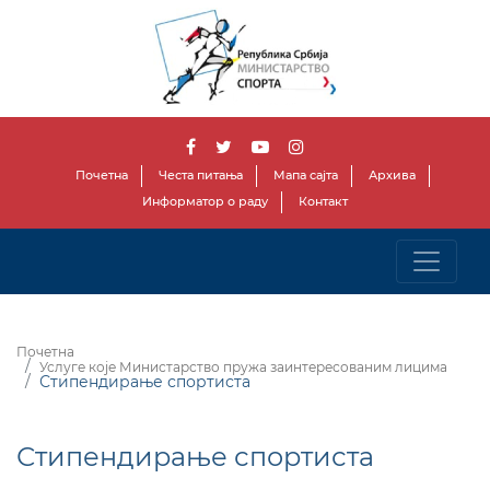
Почетна
Честа питања
Мапа сајта
Архива
Информатор о раду
Контакт
Почетна
Услуге које Министарство пружа заинтересованим лицима
Стипендирање спортиста
Стипендирање спортиста