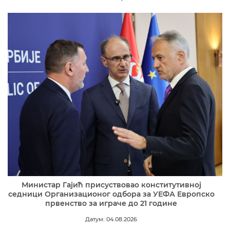
Министар Гајић присуствовао конститутивној
седници Организационог одбора за УЕФА Европско
првенство за играче до 21 године
Датум: 04.08.2026