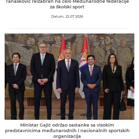
Tanasković reizabran na čelo Međunarodne federacije
za školski sport
Datum: 22.07.2026
Ministar Gajić održao sastanke sa visokim
predstavnicima međunarodnih i nacionalnih sportskih
organizacija