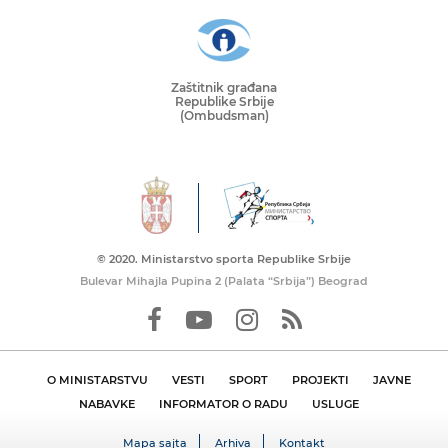
Zaštitnik građana
Republike Srbije
(Ombudsman)
© 2020. Ministarstvo sporta Republike Srbije
Bulevar Mihajla Pupina 2 (Palata “Srbija”) Beograd
O MINISTARSTVU
VESTI
SPORT
PROJEKTI
JAVNE
NABAVKE
INFORMATOR O RADU
USLUGE
Mapa sajta
Arhiva
Kontakt