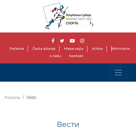
Početna
Česta pitanja
Mapa sajta
Arhiva
Informator
o radu
Kontakt
Vesti
Početna
Вести