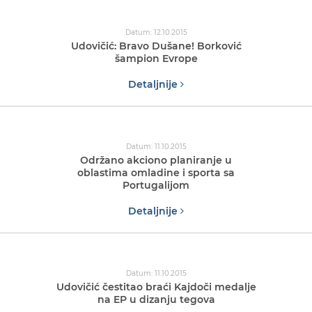
Datum: 12.10.2015
Udovičić: Bravo Dušane! Borković
šampion Evrope
Detaljnije
Datum: 11.10.2015
Održano akciono planiranje u
oblastima omladine i sporta sa
Portugalijom
Detaljnije
Datum: 11.10.2015
Udovičić čestitao braći Kajdoči medalje
na EP u dizanju tegova