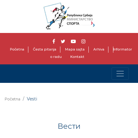
Početna
Česta pitanja
Mapa sajta
Arhiva
Informator
o radu
Kontakt
Vesti
Početna
Вести