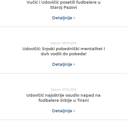
Vučić i Udovičić posetili fudbalere u
Staroj Pazovi
Detaljnije
Datum: 09.10.2015
Udovičić: Srpski pobednički mentalitet i
duh vodili do pobede!
Detaljnije
Datum: 07.10.2015
Udovičić najoštrije osudio napad na
fudbalere Srbije u Tirani
Detaljnije