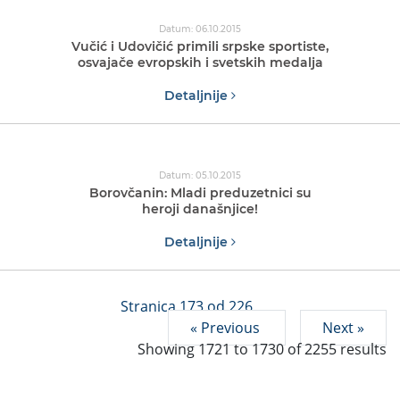
Datum: 06.10.2015
Vučić i Udovičić primili srpske sportiste,
osvajače evropskih i svetskih medalja
Detaljnije
Datum: 05.10.2015
Borovčanin: Mladi preduzetnici su
heroji današnjice!
Detaljnije
Stranica 173 od 226
« Previous
Next »
Showing
1721
to
1730
of
2255
results