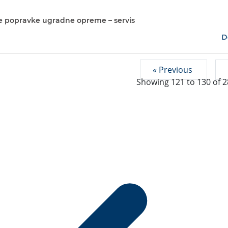
e popravke ugradne opreme – servis
D
« Previous
Showing
121
to
130
of
2