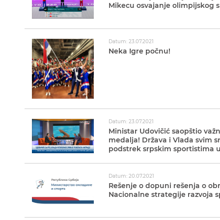
Mikecu osvajanje olimpijskog s
Datum: 23.07.2021
Neka Igre počnu!
Datum: 23.07.2021
Ministar Udovičić saopštio važ
medalja! Država i Vlada svim s
podstrek srpskim sportistima u
Datum: 20.07.2021
Rešenje o dopuni rešenja o ob
Nacionalne strategije razvoja sp