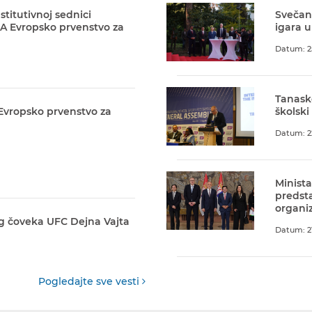
stitutivnoj sednici
Svečani
A Evropsko prvenstvo za
igara u
Datum: 2
Tanask
 Evropsko prvenstvo za
školski
Datum: 2
Minista
predst
organiz
g čoveka UFC Dejna Vajta
Datum: 21
Pogledajte sve vesti