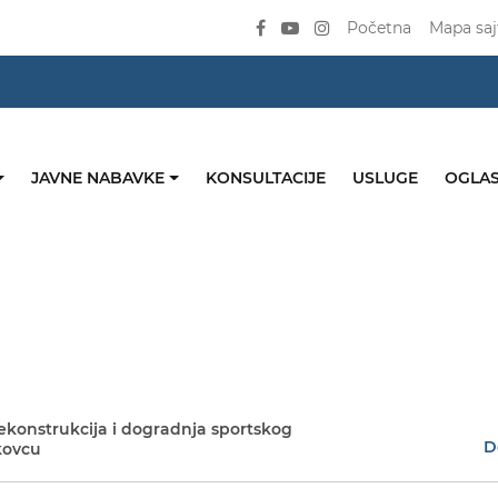
Početna
Mapa saj
JAVNE NABAVKE
KONSULTACIJE
USLUGE
OGLAS
ekonstrukcija i dogradnja sportskog
D
kovcu