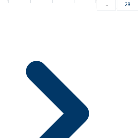
...
28