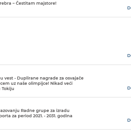
rebra – Čestitam majstore!
D
D
nu vest - Duplirane nagrade za osvajače
rcem uz naše olimpijce! Nikad veći
D
 Tokiju
razovanju Radne grupe za izradu
orta za period 2021. - 2031. godina
D