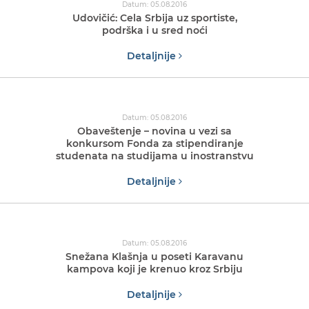
Datum: 05.08.2016
Udovičić: Cela Srbija uz sportiste,
podrška i u sred noći
Detaljnije
Datum: 05.08.2016
Obaveštenje – novina u vezi sa
konkursom Fonda za stipendiranje
studenata na studijama u inostranstvu
Detaljnije
Datum: 05.08.2016
Snežana Klašnja u poseti Karavanu
kampova koji je krenuo kroz Srbiju
Detaljnije