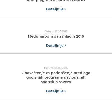
kroz program MLADI SU ZAKON
Detaljnije
Datum: 12.08.2016
Međunarodni dan mladih 2016
Detaljnije
Datum: 05.08.2016
Obaveštenje za podnošenje predloga
godišnjih programa nacionalnih
sportskih saveza
Detaljnije