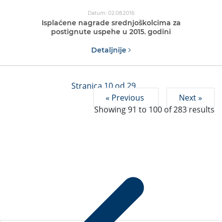
Datum: 02.08.2016
Isplaćene nagrade srednjoškolcima za
postignute uspehe u 2015. godini
Detaljnije
Stranica 10 od 29
« Previous
Next »
Showing
91
to
100
of
283
results