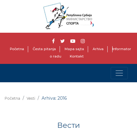
Početna
Česta pitanja
Mapa sajta
Arhiva
Informator
o radu
Kontakt
Arhiva: 2016
Početna
Vesti
Вести