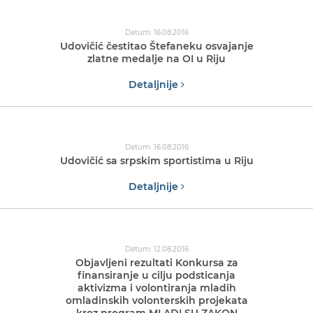
Datum: 16.08.2016
Udovičić čestitao Štefaneku osvajanje
zlatne medalje na OI u Riju
Detaljnije
Datum: 16.08.2016
Udovičić sa srpskim sportistima u Riju
Detaljnije
Datum: 12.08.2016
Objavljeni rezultati Konkursa za
finansiranje u cilju podsticanja
aktivizma i volontiranja mladih
omladinskih volonterskih projekata