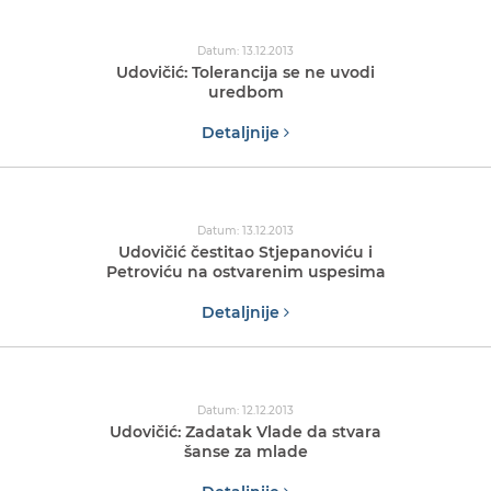
Datum: 13.12.2013
Udovičić: Tolerancija se ne uvodi
uredbom
Detaljnije
Datum: 13.12.2013
Udovičić čestitao Stjepanoviću i
Petroviću na ostvarenim uspesima
Detaljnije
Datum: 12.12.2013
Udovičić: Zadatak Vlade da stvara
šanse za mlade