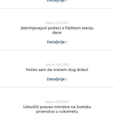
Detaljnije
Datum: 11.12.2013
Zabrinjavajući podaci o fizičkom stanju
dece
Detaljnije
Datum: 09.12.2013
Počeo sam da vraćam dug državi
Detaljnije
Datum: 09.12.2013
Udovičić pozvao ministre na Svetsko
prvenstvo u rukometu