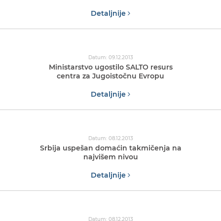
Detaljnije
Datum: 09.12.2013
Ministarstvo ugostilo SALTO resurs
centra za Jugoistočnu Evropu
Detaljnije
Datum: 08.12.2013
Srbija uspešan domaćin takmičenja na
najvišem nivou
Detaljnije
Datum: 08.12.2013