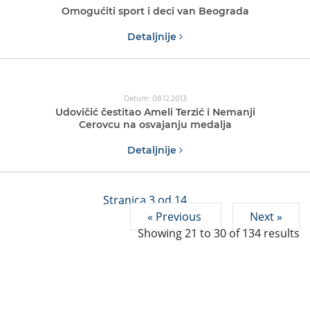
Omogućiti sport i deci van Beograda
Detaljnije
Datum: 08.12.2013
Udovičić čestitao Ameli Terzić i Nemanji
Cerovcu na osvajanju medalja
Detaljnije
Stranica 3 od 14
« Previous
Next »
Showing
21
to
30
of
134
results