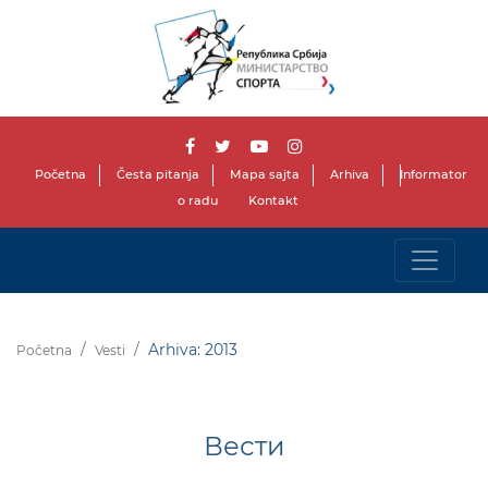
Početna
Česta pitanja
Mapa sajta
Arhiva
Informator
o radu
Kontakt
Arhiva: 2013
Početna
Vesti
Вести