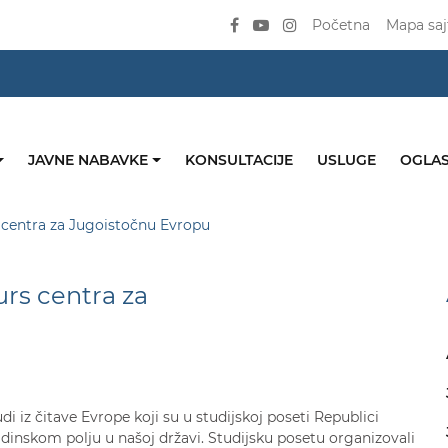
Početna
Mapa saj
JAVNE NABAVKE
KONSULTACIJE
USLUGE
OGLAS
 centra za Jugoistočnu Evropu
urs centra za
di iz čitave Evrope koji su u studijskoj poseti Republici
dinskom polju u našoj državi. Studijsku posetu organizovali