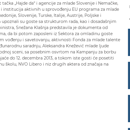
 tačka „Hajde da“ i agencije za mlade Slovenije i Nemačke,
 i institucija aktivnih u sprovođenju EU programa za mlade
onije, Slovenije, Turske, Italije, Austrije, Poljske i
a upoznali su goste sa strukturom rada, kao i dosadašnjim
nistra, Snežana Klašnja predstavila je dokumenta od
ima, da bi potom zaposleni iz Sektora za omladinu goste
nom vođenju i savetovanju, aktivnosti Fonda za mlade talente
međunarodnu saradnju, Aleksandra Knežević mlade ljude
arodnoj sceni, sa posebnim osvrtom na Kampanju za borbu
jaće do 12. decembra 2013, a tokom iste gosti će posetiti
u školu, NVO Libero i niz drugih aktera od značaja na