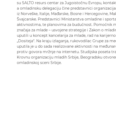
su SALTO resurs centar za Jugoistočnu Evropu, kontakt
a omladinsku delegaciju čine predstavnici organizacija
iz Norveške, Italije, Mađarske, Bosne i Hercegovine, Maked
Švajcarske. Predstavnici Ministarstva omladine i sport
aktivnostima, te planovima za budućnost. Pomoćnik mi
značaja za mlade – usvojene strategije i Zakon o mlad
uputili u koncept kancelarija za mlade, rad na karijer
„Dositeja“. Na kraju izlaganja, rukovodilac Grupe za 
uputila je u do sada realizovane aktivnosti na međun
protiv govora mržnje na internetu. Studijska poseta tra
Krovnu organizaciju mladih Srbije, Beogradsku otvoren
omladinskoj sceni Srbije.