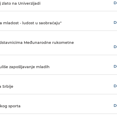
D
 zlato na Univerzijadi
D
 mladost - ludost u saobraćaju"
predstavnicima Međunarodne rukometne
D
D
liše zapošljavanje mladih
D
 Srbije
D
skog sporta