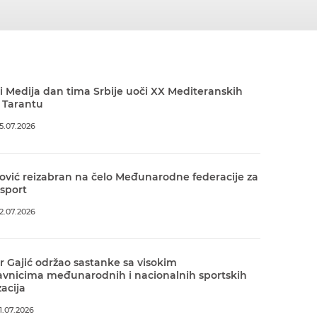
 Medija dan tima Srbije uoči XX Mediteranskih
 Tarantu
5.07.2026
ović reizabran na čelo Međunarodne federacije za
 sport
2.07.2026
r Gajić održao sastanke sa visokim
avnicima međunarodnih i nacionalnih sportskih
acija
.07.2026