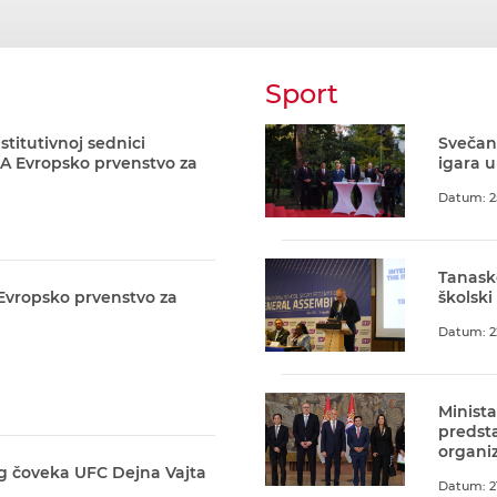
Sport
stitutivnoj sednici
Svečani
A Evropsko prvenstvo za
igara u
Datum: 2
Tanask
 Evropsko prvenstvo za
školski
Datum: 2
Minista
predst
organiz
g čoveka UFC Dejna Vajta
Datum: 21