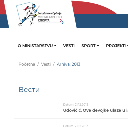
O MINISTARSTVU
VESTI
SPORT
PROJEKTI
Početna
Vesti
Arhiva: 2013
Вести
Datum: 21.12.2013
Udovičić: Ove devojke ulaze u i
Datum: 21.12.2013