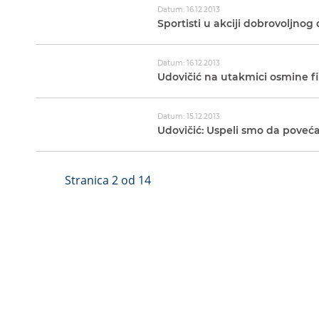
Datum: 16.12.2013
Sportisti u akciji dobrovoljnog
Datum: 16.12.2013
Udovičić na utakmici osmine f
Datum: 15.12.2013
Udovičić: Uspeli smo da poveć
Stranica 2 od 14