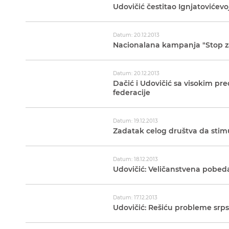
Udovičić čestitao Ignjatovićevoj
Datum: 20.12.2013
Nacionalana kampanja "Stop za
Datum: 20.12.2013
Dačić i Udovičić sa visokim 
federacije
Datum: 19.12.2013
Zadatak celog društva da stimu
Datum: 18.12.2013
Udovičić: Veličanstvena pobeda
Datum: 17.12.2013
Udovičić: Rešiću probleme srp