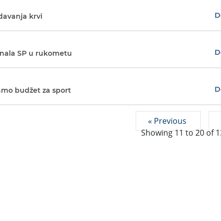
D
 davanja krvi
D
inala SP u rukometu
D
amo budžet za sport
« Previous
Showing
11
to
20
of
1