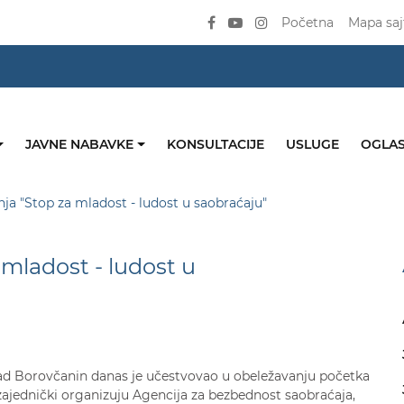
Početna
Mapa saj
JAVNE NABAVKE
KONSULTACIJE
USLUGE
OGLAS
a "Stop za mladost - ludost u saobraćaju"
mladost - ludost u
nad Borovčanin danas je učestvovao u obeležavanju početka
zajednički organizuju Agencija za bezbednost saobraćaja,