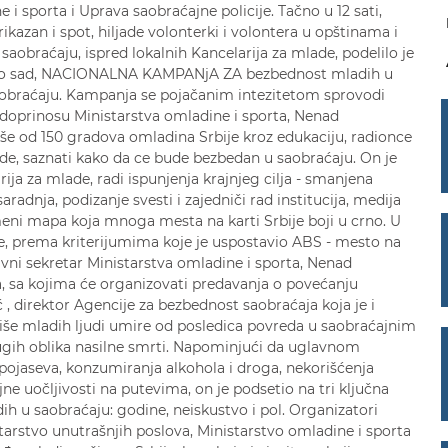
i sporta i Uprava saobraćajne policije. Tačno u 12 sati,
ikazan i spot, hiljade volonterki i volontera u opštinama i
saobraćaju, ispred lokalnih Kancelarija za mlade, podelilo je
ća do sad, NACIONALNA KAMPANjA ZA bezbednost mladih u
aobraćaju. Kampanja se pojačanim intezitetom sprovodi
 doprinosu Ministarstva omladine i sporta, Nenad
še od 150 gradova omladina Srbije kroz edukaciju, radionce
de, saznati kako da ce bude bezbedan u saobraćaju. On je
ija za mlade, radi ispunjenja krajnjeg cilja - smanjena
radnja, podizanje svesti i zajedniči rad institucija, medija
meni mapa koja mnoga mesta na karti Srbije boji u crno. U
, prema kriterijumima koje je uspostavio ABS - mesto na
avni sekretar Ministarstva omladine i sporta, Nenad
, sa kojima će organizovati predavanja o povećanju
, direktor Agencije za bezbednost saobraćaja koja je i
više mladih ljudi umire od posledica povreda u saobraćajnim
ugih oblika nasilne smrti. Napominjući da uglavnom
pojaseva, konzumiranja alkohola i droga, nekorišćenja
ne uočljivosti na putevima, on je podsetio na tri ključna
dih u saobraćaju: godine, neiskustvo i pol. Organizatori
arstvo unutrašnjih poslova, Ministarstvo omladine i sporta