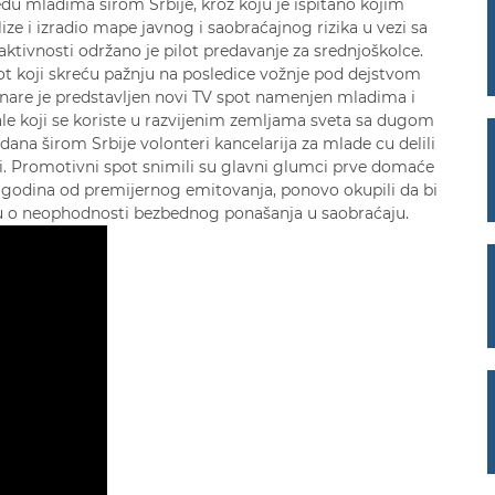
đu mladima širom Srbije, kroz koju je ispitano kojim
ize i izradio mape javnog i saobraćajnog rizika u vezi sa
tivnosti održano je pilot predavanje za srednjoškolce.
spot koji skreću pažnju na posledice vožnje pod dejstvom
vinare je predstavljen novi TV spot namenjen mladima i
le koji se koriste u razvijenim zemljama sveta sa dugom
 dana širom Srbije volonteri kancelarija za mlade cu delili
mi. Promotivni spot snimili su glavni glumci prve domaće
o 10 godina od premijernog emitovanja, ponovo okupili da bi
ruku o neophodnosti bezbednog ponašanja u saobraćaju.