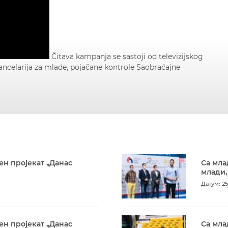
Čitava kampanja se sastoji od televizijskog
ancelarija za mlade, pojačane kontrole Saobraćajne
ен пројекат „Данас
Са мла
млади,
Датум: 25
ен пројекат „Данас
Са мла