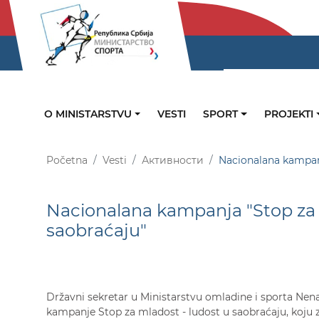
O MINISTARSTVU
VESTI
SPORT
PROJEKTI
Početna
Vesti
Активности
Nacionalana kampanj
Nacionalana kampanja "Stop za 
saobraćaju"
Državni sekretar u Ministarstvu omladine i sporta Ne
kampanje Stop za mladost - ludost u saobraćaju, koju 