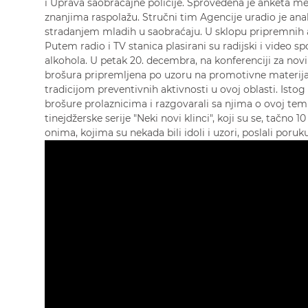
i Uprava saobraćajne policije. Sprovedena je anketa me
znanjima raspolažu. Stručni tim Agencije uradio je anal
stradanjem mladih u saobraćaju. U sklopu pripremnih ak
Putem radio i TV stanica plasirani su radijski i video 
alkohola. U petak 20. decembra, na konferenciji za no
brošura pripremljena po uzoru na promotivne materija
tradicijom preventivnih aktivnosti u ovoj oblasti. Istog
brošure prolaznicima i razgovarali sa njima o ovoj te
tinejdžerske serije "Neki novi klinci", koji su se, tačn
onima, kojima su nekada bili idoli i uzori, poslali po