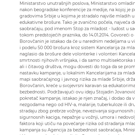
Ministarstvo unutrašnjih poslova, Ministarstvo omladine 
nakon beogradske konferencije za medije, na kojoj je pr
gradovima Srbije u kojima je stradalo najviše mladih u 
edukativne brošure. Tako je zvanično počela, najve
saobraćaju, pod imenom Stop za mladost - ludost u s
tokom predstojećih praznika, do 14.01.2014. Govoreći o
Borovčanin je istakao da će u narednim nedeljama u vi
i podelu 50 000 brošura kroz sistem Kancelarija za mla
naglasio da brošure dele volonterke i volonteri Kancelar
smrtnosti njihovih vršnjaka, i da samo multisektorska sa
ali i čitavog društva, mogu dovesti do toga da se pro
nastavku kampanje, u lokalnim Kancelarijama za mlade
mapi saobraćajnog i javnog rizika za mlade Srbije, drž
Borovčanin, kreće u svojevrsni karavan sa edukatorima
bezbednosti. Podržavajući ovu ideju Stojadin Jovanović 
pokretač kampanje, istakao je njen značaj, i dodao da 
nezgodama nego od HIV-a, malarije, tuberkuloze ili dr
stradaju zbog prebrze vožnje, nevezivanja sigurnosnih 
sigurnosnih kaciga, nepažnje u vožnji, umora i nedovolj
faktora koji utiču na povećanje rizika od stradanja mla
kampanja su Agencija za bezbednost saobraćaja, Minist