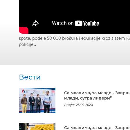
spota, podele 50 000 brošura i edukacije kroz sistem K
policije...
Вести
Са младима, за младе - Заврш
млади, сутра лидери”
Датум: 25.09.2020
Са младима, за младе - Заврш