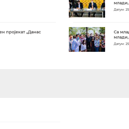
млади,
Датум: 25
ен пројекат „Данас
Са мла
млади,
Датум: 25