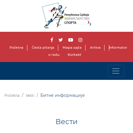
Početna
Česta pitanja
Mapa sajta
Arhiva
Informator
o radu
Kontakt
Битне информације
Početna
Vesti
Вести