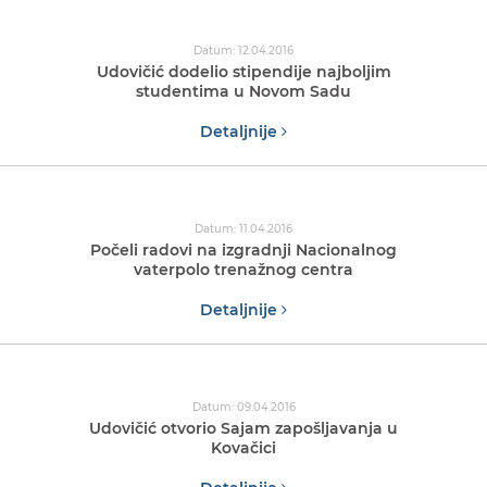
Datum: 12.04.2016
Udovičić dodelio stipendije najboljim
studentima u Novom Sadu
Detaljnije
Datum: 11.04.2016
Počeli radovi na izgradnji Nacionalnog
vaterpolo trenažnog centra
Detaljnije
Datum: 09.04.2016
Udovičić otvorio Sajam zapošljavanja u
Kovačici