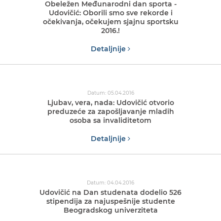
Obeležen Međunarodni dan sporta -
Udovičić: Oborili smo sve rekorde i
očekivanja, očekujem sjajnu sportsku
2016.!
Detaljnije
Datum: 05.04.2016
Ljubav, vera, nada: Udovičić otvorio
preduzeće za zapošljavanje mladih
osoba sa invaliditetom
Detaljnije
Datum: 04.04.2016
Udovičić na Dan studenata dodelio 526
stipendija za najuspešnije studente
Beogradskog univerziteta