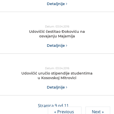
Detaljnije
Datum: 03.04.2016
Udovičić čestitao Đokoviću na
osvajanju Majamija
Detaljnije
Datum: 03.04.2016
Udovičić uručio stipendije studentima
u Kosovskoj Mitrovici
Detaljnije
Stranica 9 od 11
« Previous
Next »