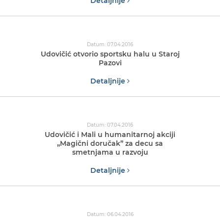
Detaljnije
Datum: 07.04.2016
Udovičić otvorio sportsku halu u Staroj
Pazovi
Detaljnije
Datum: 07.04.2016
Udovičić i Mali u humanitarnoj akciji
„Magični doručak” za decu sa
smetnjama u razvoju
Detaljnije
Datum: 06.04.2016