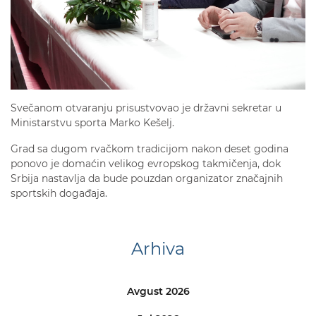
Svečanom otvaranju prisustvovao je državni sekretar u
Ministarstvu sporta Marko Kešelj.
Grad sa dugom rvačkom tradicijom nakon deset godina
ponovo je domaćin velikog evropskog takmičenja, dok
Srbija nastavlja da bude pouzdan organizator značajnih
sportskih događaja.
Arhiva
Avgust 2026