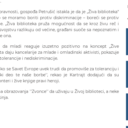
.
avnosti, gospođa Petrušić istakla je da je „Živa biblioteka“
o se moramo boriti protiv diskriminacije – boreći se protiv
e. „Živa biblioteka pruža mogućnost da se kroz živu reč i
vojstvu razlikuju od većine, građani suoče sa nepoznatim i
e ona.
 da mladi reaguje izuzetno pozitivno na koncept „Žive
ta daju kancelarije za mlade i omladinski aktivisti, pokazuje
tolerancije i nediskriminacije.
ako se Savet Evrope uvek trudi da promoviše za toleranciju i
iki deo te naše borbe'', rekao je Kartrajt dodajući da su
teri i žive knjige pravi heroji.
obrazovanja ''Zvonce'' da uživaju u Živoj biblioteci, a neke
inja.