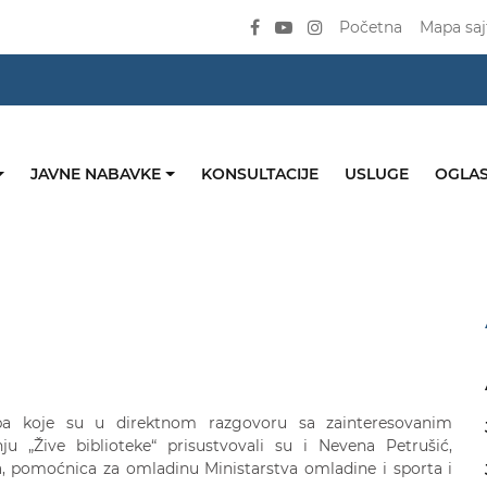
Početna
Mapa saj
JAVNE NABAVKE
KONSULTACIJE
USLUGE
OGLAS
rupa koje su u direktnom razgovoru sa zainteresovanim
nju „Žive biblioteke“ prisustvovali su i Nevena Petrušić,
a, pomoćnica za omladinu Ministarstva omladine i sporta i