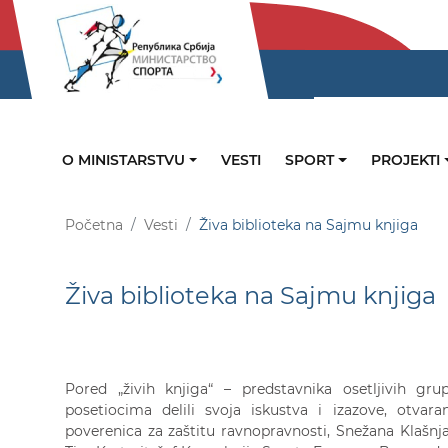
O MINISTARSTVU
VESTI
SPORT
PROJEKTI
Početna
Vesti
Živa biblioteka na Sajmu knjiga
Živa biblioteka na Sajmu knjiga
Pored „živih knjiga“ – predstavnika osetljivih g
posetiocima delili svoja iskustva i izazove, otvara
poverenica za zaštitu ravnopravnosti, Snežana Klašnj