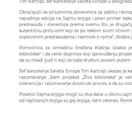
Tim Kartrajt, šef Kancelarije Saveta Evrope u Beogradu
Obraćajući se prisutnima, poverenica za zaštitu ravnopr
najvažnija edicija na Sajmu knjiga i pravi primer kak
predrasuda i stereotipa prema svemu što je drugačij
autentičnu priču onih koji se po nekom svom ličnom s
sopstvenim predrasudama i razmisle o njima“, dodala j
Pomoćnica za omladinu Snežana Klašnja istakla je
biblioteke“ i da veliki doprinos koji sprovođenju projek
da su mladi ljudi ti koji će naše društvo povesti putem 
Šef kancelarije Saveta Evrope Tim Kartrajt ukazao je k
razumevanje. „Sam projekat „Živa biblioteka“ je vel
tolerancija i razumevanje dvostruki proces, a da su volon
Posetici Sajma knjiga mogli su dva dana u okviru sajma 
od najčitanijih knjiga su gej knjiga, ratni veteran, Romk