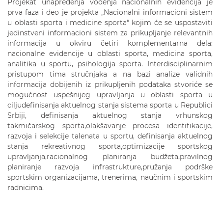
Projekat unapređenja vođenja nacionalnih evidencija je
prva faza i deo je projekta „Nacionalni informacioni sistem
u oblasti sporta i medicine sporta“ kojim će se uspostaviti
jedinstveni informacioni sistem za prikupljanje relevantnih
informacija u okviru četiri komplementarna dela:
nacionalne evidencije u oblasti sporta, medicina sporta,
analitika u sportu, psihologija sporta. Interdisciplinarnim
pristupom tima stručnjaka a na bazi analize validnih
informacija dobijenih iz prikupljenih podataka stvoriće se
mogućnost uspešnijeg upravljanja u oblasti sporta u
ciljudefinisanja aktuelnog stanja sistema sporta u Republici
Srbiji, definisanja aktuelnog stanja vrhunskog
takmičarskog sporta,olakšavanje procesa identifikacije,
razvoja i selekcije talenata u sportu, definisanja aktuelnog
stanja rekreativnog sporta,optimizacije sportskog
upravljanja,racionalnog planiranja budžeta,pravilnog
planiranje razvoja infrastrukture,pružanja podrške
sportskim organizacijama, trenerima, naučnim i sportskim
radnicima.