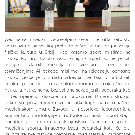
„Veoma sam srećan i zadovoljan u ovom trenutku zato što
se nalazimo na velikoj prekretnici što se tiče organizacije
fizičke kulture u Srbiji. Kad kažemo sport, mislimo na
fizičku kulturu, fizičko vaspitanje, na sport kome je cilj
osvajanje zlatnih medalja na svetskim i evropskim
takmičenjima. Ali takođe, mislimo i na rekreaciju, odnosno
fizičko vežbanje u smislu zdravlja. Da bismo poboljšali
struku i pomogli joj, mi apsolutno moramo da uključimo u
nauku, a nauke nema bez validno sakupljenih podataka, kao
ni bez operacionalizacije tim podacima. U ovom slučaju,
nakon što prisajedinimo sve podatke koje imamo u našem
medicinskom timu u Zavodu, u motoričkoj laboratoriji, a
koji se tiču morfologije i motorike vrhunskih sportista, i
podatke koje imamo u pokrajinskom Zavodu za sport i
medicinu sporta, imaćemo bazu podataka koja će biti
validna za sve buduće doktorske, magistarske i diplomske