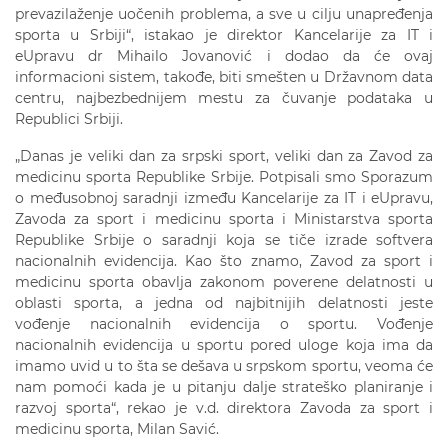
prevazilaženje uočenih problema, a sve u cilju unapređenja
sporta u Srbiji“, istakao je direktor Kancelarije za IT i
eUpravu dr Mihailo Jovanović i dodao da će ovaj
informacioni sistem, takođe, biti smešten u Državnom data
centru, najbezbednijem mestu za čuvanje podataka u
Republici Srbiji.
„Danas je veliki dan za srpski sport, veliki dan za Zavod za
medicinu sporta Republike Srbije. Potpisali smo Sporazum
o međusobnoj saradnji između Kancelarije za IT i eUpravu,
Zavoda za sport i medicinu sporta i Ministarstva sporta
Republike Srbije o saradnji koja se tiče izrade softvera
nacionalnih evidencija. Kao što znamo, Zavod za sport i
medicinu sporta obavlja zakonom poverene delatnosti u
oblasti sporta, a jedna od najbitnijih delatnosti jeste
vođenje nacionalnih evidencija o sportu. Vođenje
nacionalnih evidencija u sportu pored uloge koja ima da
imamo uvid u to šta se dešava u srpskom sportu, veoma će
nam pomoći kada je u pitanju dalje strateško planiranje i
razvoj sporta“, rekao je v.d. direktora Zavoda za sport i
medicinu sporta, Milan Savić.