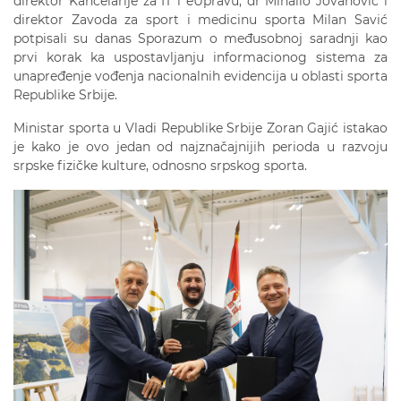
direktor Kancelarije za IT i eUpravu, dr Mihailo Jovanović i
direktor Zavoda za sport i medicinu sporta Milan Savić
potpisali su danas Sporazum o međusobnoj saradnji kao
prvi korak ka uspostavljanju informacionog sistema za
unapređenje vođenja nacionalnih evidencija u oblasti sporta
Republike Srbije.
Ministar sporta u Vladi Republike Srbije Zoran Gajić istakao
je kako je ovo jedan od najznačajnijih perioda u razvoju
srpske fizičke kulture, odnosno srpskog sporta.