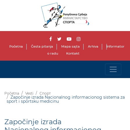
Početna
Česta pitanja
Mapa sajta
Arhiva
Informator
o radu
Kontakt
Početna
Vesti
Спорт
Započinje izrada Nacionalnog informacionog sistema za
sport i sportsku medicinu
Započinje izrada
Nacionalnog informacionog