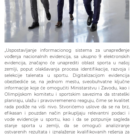
„Uspostavljanje informacionog sistema za unapređenje
vođenja nacionalnih evidencija, sa ukupno 9 elektronskih
evidencija, značajno će unaprediti oblast sporta u našoj
zemlji, poput olakšavanja procesa identifikacije, razvoja i
selekcije talenata u sportu. Digitalizacijom evidencija
obezbediće se, na jednom mestu, sveobuhvatne ključne
informacije koje će omogućiti Ministarstvu i Zavodu, kao i
Olimpijskom komitetu i sportskim savezima da strateški
planiraju, ulažu i pravovremeneno reaguju, čime se kvalitet
rada podiže na viši nivo. Stvorićemo uslove da se na brz,
efikasan i pouzdan način prikupljaju relevantni podaci i
vode evidencije u sportu, kao i da se potpunije sagleda
stanje sporta u zemlji, da se omogući analiziranje
ostvarenih rezultata i iznalaženje kvalifikovanih rešenja za