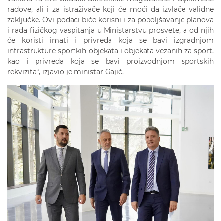
radove, ali i za istraživače koji će moći da izvlače validne
zaključke. Ovi podaci biće korisni i za poboljšavanje planova
i rada fizičkog vaspitanja u Ministarstvu prosvete, a od njih
će koristi imati i privreda koja se bavi izgradnjom
infrastrukture sportkih objekata i objekata vezanih za sport,
kao i privreda koja se bavi proizvodnjom sportskih
rekvizita“, izjavio je ministar Gajić.