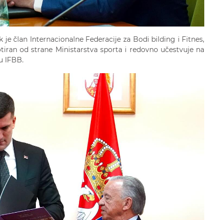
ik je član Internacionalne Federacije za Bodi bilding i Fitnes,
dotiran od strane Ministarstva sporta i redovno učestvuje na
u IFBB.