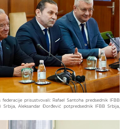
s federacije prisustvovali: Rafael Santoha predsednik IFBB
 Srbija, Aleksandar Đorđević potpredsednik IFBB Srbija,