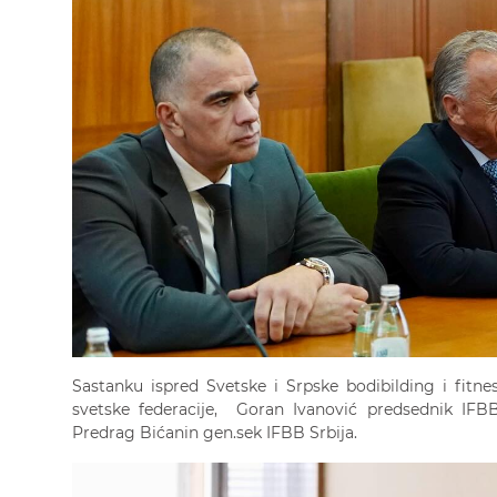
Sastanku ispred Svetske i Srpske bodibilding i fitne
svetske federacije, Goran Ivanović predsednik IFBB
Predrag Bićanin gen.sek IFBB Srbija.