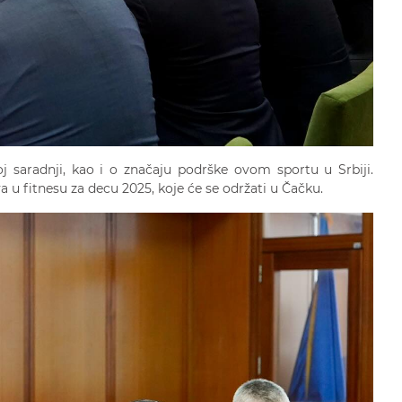
 saradnji, kao i o značaju podrške ovom sportu u Srbiji.
 u fitnesu za decu 2025, koje će se održati u Čačku.