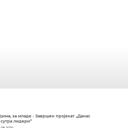
дима, за младе - Завршен пројекат „Данас
 сутра лидери”
.09.2020