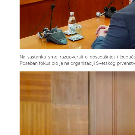
Na sastanku smo razgovarali o dosadašnjoj i budućoj
Poseban fokus bio je na organizaciji Svetskog prvenstva