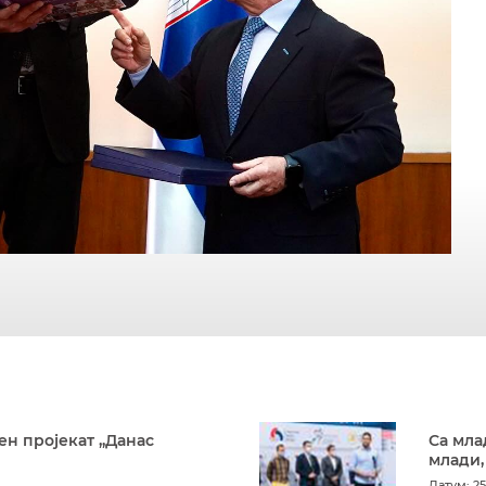
ен пројекат „Данас
Са мла
млади,
Датум: 25