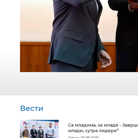
Вести
Са младима, за младе - Заврш
млади, сутра лидери”
Датум: 25.09.2020