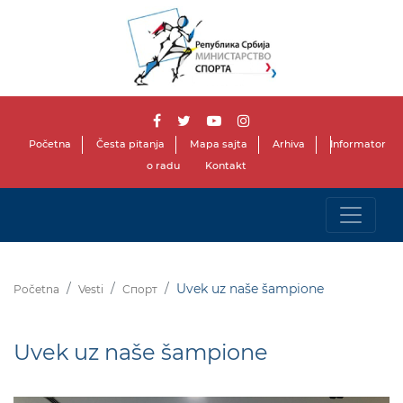
Početna
Česta pitanja
Mapa sajta
Arhiva
Informator
o radu
Kontakt
Uvek uz naše šampione
Početna
Vesti
Спорт
Uvek uz naše šampione